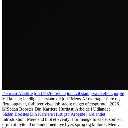
De mest AI-sikre job i 2026: hvilke jobs vil stadig være efterspurgte
Vil kunstig intelligens erstatte dit job? Mens AI overtager flere og
flere opgaver, forbliver visse job stadig meget efterspurgte i 2026.
Her gennemgår vi hvilke typer arbejde der anses som mest
fremtidssikre, hvilke kompetencer der vil være vigtige på lang sigt,
Sådan Boostes Din Karriere Hurtigst: Arbejde i Udlandet
og hvorfor mange af disse jobs også giver attraktive
Introduktion: Mere end blot et eventyr For mange føles det som en
karrieremuligheder i udlandet.
drøm at flytte til udlandet med nye byer, sprog og kulturer. Men