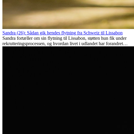
Sandra (26): Sådan gik hendes flytning fra Schweiz til Lissabon
Sandra fortæller om sin flytning til Lissabon, støtten hun fik under
rekrutteringsprocessen, og hvordan livet i udlandet har forandret
hende personligt.