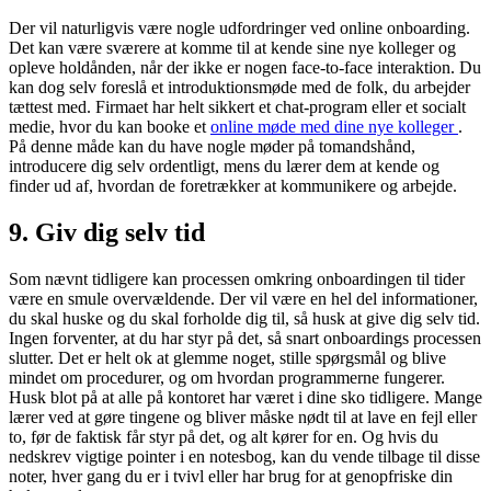
Der vil naturligvis være nogle udfordringer ved online onboarding.
Det kan være sværere at komme til at kende sine nye kolleger og
opleve holdånden, når der ikke er nogen face-to-face interaktion. Du
kan dog selv foreslå et introduktionsmøde med de folk, du arbejder
tættest med. Firmaet har helt sikkert et chat-program eller et socialt
medie, hvor du kan booke et
online møde med dine nye kolleger
.
På denne måde kan du have nogle møder på tomandshånd,
introducere dig selv ordentligt, mens du lærer dem at kende og
finder ud af, hvordan de foretrækker at kommunikere og arbejde.
9. Giv dig selv tid
Som nævnt tidligere kan processen omkring onboardingen til tider
være en smule overvældende. Der vil være en hel del informationer,
du skal huske og du skal forholde dig til, så husk at give dig selv tid.
Ingen forventer, at du har styr på det, så snart onboardings processen
slutter. Det er helt ok at glemme noget, stille spørgsmål og blive
mindet om procedurer, og om hvordan programmerne fungerer.
Husk blot på at alle på kontoret har været i dine sko tidligere. Mange
lærer ved at gøre tingene og bliver måske nødt til at lave en fejl eller
to, før de faktisk får styr på det, og alt kører for en. Og hvis du
nedskrev vigtige pointer i en notesbog, kan du vende tilbage til disse
noter, hver gang du er i tvivl eller har brug for at genopfriske din