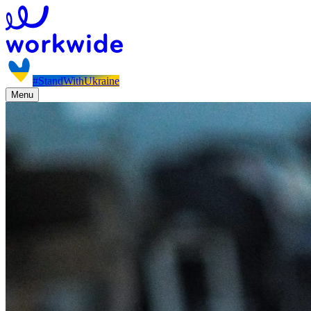
#StandWithUkraine
Menu