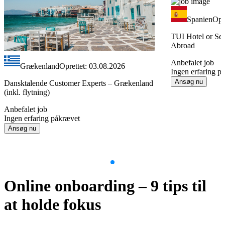
Spanien
Opr
TUI Hotel or Ser
Abroad
Anbefalet job
Grækenland
Oprettet: 03.08.2026
Ingen erfaring p
Ansøg nu
Dansktalende Customer Experts – Grækenland
(inkl. flytning)
Anbefalet job
Ingen erfaring påkrævet
Ansøg nu
Item
1
Online onboarding – 9 tips til
of
9
at holde fokus