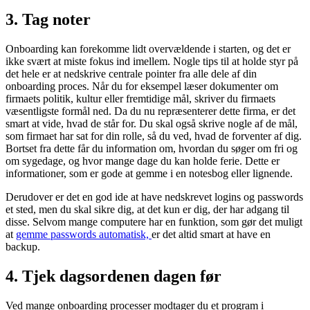
3. Tag noter
Onboarding kan forekomme lidt overvældende i starten, og det er
ikke svært at miste fokus ind imellem. Nogle tips til at holde styr på
det hele er at nedskrive centrale pointer fra alle dele af din
onboarding proces. Når du for eksempel læser dokumenter om
firmaets politik, kultur eller fremtidige mål, skriver du firmaets
væsentligste formål ned. Da du nu repræsenterer dette firma, er det
smart at vide, hvad de står for. Du skal også skrive nogle af de mål,
som firmaet har sat for din rolle, så du ved, hvad de forventer af dig.
Bortset fra dette får du information om, hvordan du søger om fri og
om sygedage, og hvor mange dage du kan holde ferie. Dette er
informationer, som er gode at gemme i en notesbog eller lignende.
Derudover er det en god ide at have nedskrevet logins og passwords
et sted, men du skal sikre dig, at det kun er dig, der har adgang til
disse. Selvom mange computere har en funktion, som gør det muligt
at
gemme passwords automatisk,
er det altid smart at have en
backup.
4. Tjek dagsordenen dagen før
Ved mange onboarding processer modtager du et program i