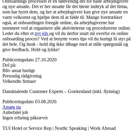
Onboardings processen er en nødvendig del for både arbejdsgivere
og nye ansatte. Det er her ansatte får det første indtryk af det firma,
som har hyret dem, og her at arbejdsgivere kan give nye ansatte en
varm velkomst og hjælpe dem til at falde til. Mange foretrækker
også, at onboardingen foregår online, da arbejdsgiverne har
nemmere ved at organisere alle aktiviteterne og procedurerne online.
Leder du efter et
nyt job
og vil du derfor snart stå overfor en online
onboarding proces? Ved at benytte vores tips vil du hurtigt få styr på
det hele. Og husk - hold dig ikke tilbage med at stille spørgsmål og
give feedback. Held og lykke!
Publiceringsdato 27.10.2020
Del på:
Bliv ansat hurtigt
Personlig rådgivning
Velkendte firmaer
Dansktalende Customer Experts – Grækenland (inkl. flytning)
Publiceringsdato 03.08.2026
Ansøg nu
Anbefalet job
Ingen erfaring påkrævet
TUI Hotel or Service Rep | Nordic Speaking | Work Abroad