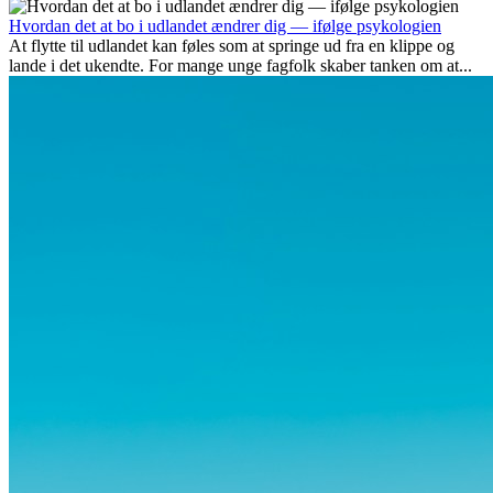
udover spændingen ved...
Hvordan det at bo i udlandet ændrer dig — ifølge psykologien
At flytte til udlandet kan føles som at springe ud fra en klippe og
lande i det ukendte. For mange unge fagfolk skaber tanken om at...