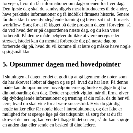
forvejen, hvor du får informationer om dagsordenen for hver dag.
Den første dag skal du sandsynligvis mest introduceres til de andre,
have praktiske informationer og få indblik i firmaets historie. Senere
får du sikkert mere dybdegående træning og bliver sat ind i firmaets
workflow. Sørg for at få kigget på dette program dagen i forvejen, så
du ved hvad der er på dagsordenen næste dag, og du kan være
forberedt. På denne måde behøver du ikke at være nervøs eller
stresset, istedet kan du mentalt forberede dig på næste dag og
forberede dig på, hvad du vil komme til at lære og måske have nogle
spørgsmål klar.
5. Opsummer dagen med hovedpointer
I slutningen af dagen er det et godt tip at gå igennem de noter, som
du har skrevet i løbet af dagen og se på, hvad du har lært. På denne
måde kan du opsummere hovedpointerne og huske vigtige ting fra
din onboarding den dag. Dette er specielt vigtigt, når dit firma giver
dig dybdegående informationer og træning af din rolle, da du her vil
lære, hvad du skal vide for at være succesfuld. Hvis du gør dig
nogle tanker eller får nogle ideer i introduktionen, og der ikke er
mulighed for at spørge lige på det tidspunkt, så sørg for at du får
skrevet det ned og kan vende tilbage til det senere, så du kan spørge
en anden dag eller sende en besked til dine ledere.