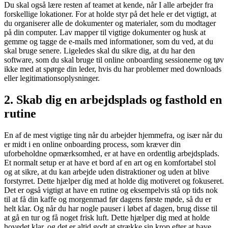
Du skal også lære resten af teamet at kende, når I alle arbejder fra
forskellige lokationer. For at holde styr på det hele er det vigtigt, at
du organiserer alle de dokumenter og materialer, som du modtager
på din computer. Lav mapper til vigtige dokumenter og husk at
gemme og tagge de e-mails med informationer, som du ved, at du
skal bruge senere. Ligeledes skal du sikre dig, at du har den
software, som du skal bruge til online onboarding sessionerne og tøv
ikke med at spørge din leder, hvis du har problemer med downloads
eller legitimationsoplysninger.
2. Skab dig en arbejdsplads og fasthold en
rutine
En af de mest vigtige ting når du arbejder hjemmefra, og især når du
er midt i en online onboarding process, som kræver din
uforbeholdne opmærksomhed, er at have en ordentlig arbejdsplads.
Et normalt setup er at have et bord af en art og en komfortabel stol
og at sikre, at du kan arbejde uden distraktioner og uden at blive
forstyrret. Dette hjælper dig med at holde dig motiveret og fokuseret.
Det er også vigtigt at have en rutine og eksempelvis stå op tids nok
til at få din kaffe og morgenmad før dagens første møde, så du er
helt klar. Og når du har nogle pauser i løbet af dagen, brug disse til
at gå en tur og få noget frisk luft. Dette hjælper dig med at holde
hovedet klar, og det er altid godt at strække sin krop efter at have