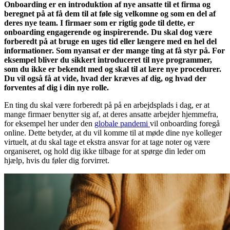
Onboarding er en introduktion af nye ansatte til et firma og
beregnet på at få dem til at føle sig velkomne og som en del af
deres nye team. I firmaer som er rigtig gode til dette, er
onboarding engagerende og inspirerende. Du skal dog være
forberedt på at bruge en uges tid eller længere med en hel del
informationer. Som nyansat er der mange ting at få styr på. For
eksempel bliver du sikkert introduceret til nye programmer,
som du ikke er bekendt med og skal til at lære nye procedurer.
Du vil også få at vide, hvad der kræves af dig, og hvad der
forventes af dig i din nye rolle.
En ting du skal være forberedt på på en arbejdsplads i dag, er at
mange firmaer benytter sig af, at deres ansatte arbejder hjemmefra,
for eksempel her under den
globale pandemi
vil onboarding foregå
online. Dette betyder, at du vil komme til at møde dine nye kolleger
virtuelt, at du skal tage et ekstra ansvar for at tage noter og være
organiseret, og hold dig ikke tilbage for at spørge din leder om
hjælp, hvis du føler dig forvirret.