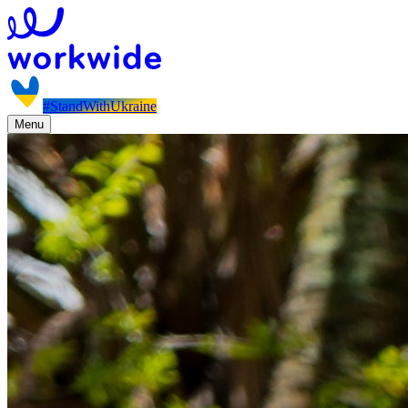
#StandWithUkraine
Menu