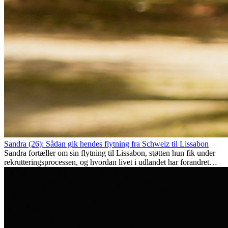
Sandra (26): Sådan gik hendes flytning fra Schweiz til Lissabon
Sandra fortæller om sin flytning til Lissabon, støtten hun fik under
rekrutteringsprocessen, og hvordan livet i udlandet har forandret
hende personligt.