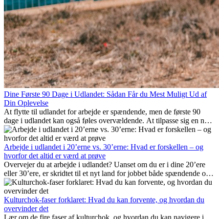
Dine Første 90 Dage i Udlandet: Sådan Får du Mest Muligt Ud af
Din Oplevelse
At flytte til udlandet for arbejde er spændende, men de første 90
dage i udlandet kan også føles overvældende. At tilpasse sig en ny
arbejdsplads, opbygge et socialt liv, forstå lokal kultur og håndtere
hjemve er alle en del af processen. Denne guide til expats vil vise
dig, hvordan du får mest muligt ud af dine første måneder i udlandet
Arbejde i udlandet i 20’erne vs. 30’erne: Hvad er forskellen – og
og sikrer både professionel succes og personlig udvikling.
hvorfor det altid er værd at prøve
Overvejer du at arbejde i udlandet? Uanset om du er i dine 20’ere
eller 30’ere, er skridtet til et nyt land for jobbet både spændende og
nogle gange udfordrende. Mange spørger sig selv, om alderen gør
en forskel. Sandheden er: international erfaring er altid en
investering værd. Det kan fremme din karriere, styrke dit personlige
Kulturchok-faser forklaret: Hvad du kan forvente, og hvordan du
udvikling og give dig værdifuld kulturel indsigt, som kan ændre dit
overvinder det
liv.
Lær om de fire faser af kulturchok, og hvordan du kan navigere i