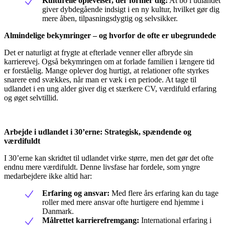
Kulturelle oplevelser, der former dig:
At bo i udlandet
giver dybdegående indsigt i en ny kultur, hvilket gør dig
mere åben, tilpasningsdygtig og selvsikker.
Almindelige bekymringer – og hvorfor de ofte er ubegrundede
Det er naturligt at frygte at efterlade venner eller afbryde sin
karrierevej. Også bekymringen om at forlade familien i længere tid
er forståelig. Mange oplever dog hurtigt, at relationer ofte styrkes
snarere end svækkes, når man er væk i en periode. At tage til
udlandet i en ung alder giver dig et stærkere CV, værdifuld erfaring
og øget selvtillid.
Arbejde i udlandet i 30’erne: Strategisk, spændende og
værdifuldt
I 30’erne kan skridtet til udlandet virke større, men det gør det ofte
endnu mere værdifuldt. Denne livsfase har fordele, som yngre
medarbejdere ikke altid har:
Erfaring og ansvar:
Med flere års erfaring kan du tage
roller med mere ansvar ofte hurtigere end hjemme i
Danmark.
Målrettet karrierefremgang:
International erfaring i