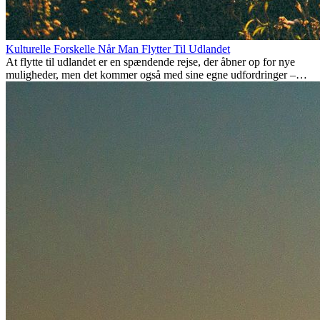
Kulturelle Forskelle Når Man Flytter Til Udlandet
At flytte til udlandet er en spændende rejse, der åbner op for nye
muligheder, men det kommer også med sine egne udfordringer –
især når det kommer til kulturelle forskelle. Uanset om du flytter for
arbejde, studier, eller bare for at få noget nyt, kan det tage tid at
tilpasse sig en ny kultur. At forstå disse forskelle og omfavne nye
livsstile er nøglen til en succesfuld overgang.