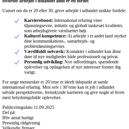
Hvorfor arbejde i udlandet altid er en fordel
Uanset om du er 20 eller 30, giver arbejde i udlandet unikke fordele:
Karriereboost:
International erfaring viser
tilpasningsevne, initiativ og globalt tankesæt kvaliteter,
som arbejdsgivere værdsætter højt.
Kulturel kompetence:
At arbejde i et andet land styrker
dine kommunikations-, samarbejds- og
problemløsningsevner.
Værdifuldt netværk:
Kontakter i udlandet kan åbne
døre til nye muligheder både professionelt og privat.
Personlig udvikling:
Nye udfordringer, spændende
oplevelser og opdagelsen af nye interesser former dig
varigt.
For unge mennesker er 20’erne et ideelt tidspunkt at samle
international erfaring. Men selv i 30’erne kan et job i udlandet
udvide perspektiverne, fremskynde karrieren og give nogle af livets
mest betydningsfulde oplevelser.
Publiceringsdato 11.09.2025
Del på:
Bliv ansat hurtigt
Personlig rådgivning
Velkendte firmaer