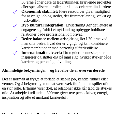
30’erne åbner døre til lederstillinger, krævende projekter
eller specialiserede roller, der kan accelerere din karriere.
Økonomisk stabilitet:
Flere ressourcer giver mulighed
for at vælge job og steder, der fremmer læring, vækst og
livskvalitet.
Dyb kulturel integration:
Livserfaring gør det lettere at
engagere sig fuldt i et nyt land og opbygge holdbare
relationer både professionelt og privat.
Bedre balance mellem arbejde og liv:
I 30’erne ved
man ofte bedre, hvad der er vigtigt, og kan kombinere
karriereambitioner med personlig tilfredsstillelse.
Internationalt netværk:
Du møder mennesker, der
inspirerer og støtter dig på lang sigt, hvilket styrker både
karriere og personlig udvikling.
Almindelige bekymringer – og hvorfor de er overvurderede
Det er normalt at frygte at forlade et stabilt job, kendte rutiner eller
venner. Også bekymringen om at være væk fra familien spiller ofte
en stor rolle. Erfaring viser dog, at relationer ikke går tabt; de styrkes
ofte. At arbejde i udlandet i 30’erne giver nye perspektiver, energi,
inspiration og ofte et markant karriereløft.