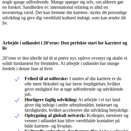
nogle gange udfordrende. Mange spørger sig selv, om alderen gør
en forskel. Sandheden er: international erfaring er altid en
investering værd. Det kan fremme din karriere, styrke dit personlige
udvikling og give dig værdifuld kulturel indsigt, som kan ændre dit
liv.
Arbejde i udlandet i 20’erne: Den perfekte start for karriere og
liv
20’erne er den ideelle tid til at prøve nyt, opleve eventyr og skabe et
solidt fundament for fremtiden. At arbejde i udlandet har mange
fordele i denne fase af livet:
Frihed til at udforske:
I starten af din karriere er du
ofte mere fleksibel og har færre forpligtelser, hvilket
giver mulighed for at tage udfordrende og udviklende
job.
Hurtigere faglig udvikling:
At arbejde i et nyt land
giver dig indsigt i andre arbejdsmåder, tankesæt og
færdigheder, hvilket accelererer din udvikling betydeligt.
Opbygning af globalt netværk:
Kollegier, mentorer og
venner i udlandet kan blive værdifulde kontakter på
både karriere- og livsplan.