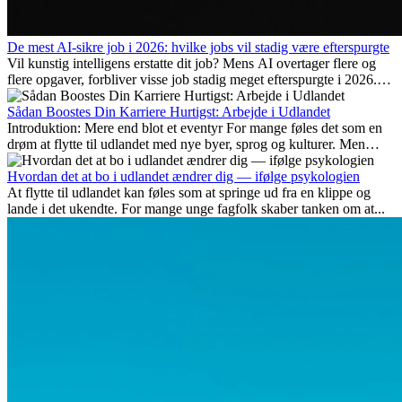
De mest AI-sikre job i 2026: hvilke jobs vil stadig være efterspurgte
Vil kunstig intelligens erstatte dit job? Mens AI overtager flere og
flere opgaver, forbliver visse job stadig meget efterspurgte i 2026.
Her gennemgår vi hvilke typer arbejde der anses som mest
fremtidssikre, hvilke kompetencer der vil være vigtige på lang sigt,
Sådan Boostes Din Karriere Hurtigst: Arbejde i Udlandet
og hvorfor mange af disse jobs også giver attraktive
Introduktion: Mere end blot et eventyr For mange føles det som en
karrieremuligheder i udlandet.
drøm at flytte til udlandet med nye byer, sprog og kulturer. Men
udover spændingen ved...
Hvordan det at bo i udlandet ændrer dig — ifølge psykologien
At flytte til udlandet kan føles som at springe ud fra en klippe og
lande i det ukendte. For mange unge fagfolk skaber tanken om at...