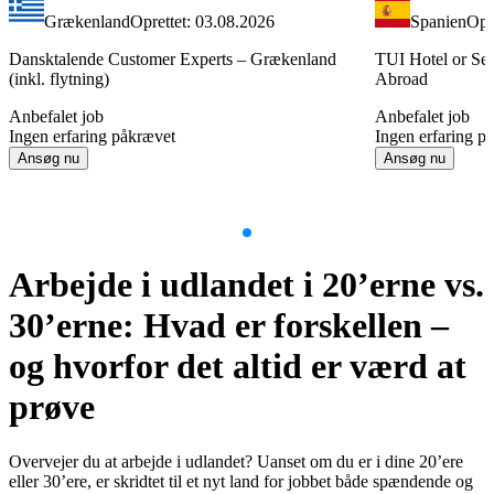
Grækenland
Oprettet: 03.08.2026
Spanien
Opr
Dansktalende Customer Experts – Grækenland
TUI Hotel or Ser
(inkl. flytning)
Abroad
Anbefalet job
Anbefalet job
Ingen erfaring påkrævet
Ingen erfaring p
Ansøg nu
Ansøg nu
Item
1
Arbejde i udlandet i 20’erne vs.
of
9
30’erne: Hvad er forskellen –
og hvorfor det altid er værd at
prøve
Overvejer du at arbejde i udlandet? Uanset om du er i dine 20’ere
eller 30’ere, er skridtet til et nyt land for jobbet både spændende og