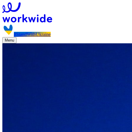
#StandWithUkraine
Menu