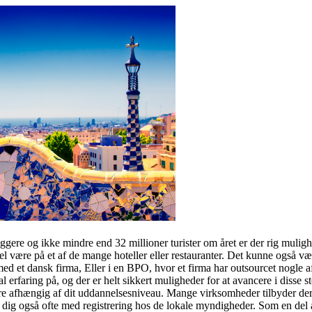
yggere og ikke mindre end 32 millioner turister om året er der rig muli
l være på et af de mange hoteller eller restauranter. Det kunne også væ
med et dansk firma, Eller i en BPO, hvor et firma har outsourcet nogle a
l erfaring på, og der er helt sikkert muligheder for at avancere i diss
afhængig af dit uddannelsesniveau. Mange virksomheder tilbyder derudov
er dig også ofte med registrering hos de lokale myndigheder. Som en del 