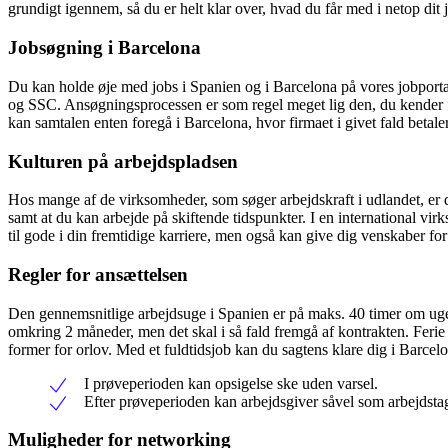
grundigt igennem, så du er helt klar over, hvad du får med i netop dit 
Jobsøgning i Barcelona
Du kan holde øje med jobs i Spanien og i Barcelona på vores jobporta
og SSC. Ansøgningsprocessen er som regel meget lig den, du kender f
kan samtalen enten foregå i Barcelona, hvor firmaet i givet fald betale
Kulturen på arbejdspladsen
Hos mange af de virksomheder, som søger arbejdskraft i udlandet, er d
samt at du kan arbejde på skiftende tidspunkter. I en international vi
til gode i din fremtidige karriere, men også kan give dig venskaber for 
Regler for ansættelsen
Den gennemsnitlige arbejdsuge i Spanien er på maks. 40 timer om ugen
omkring 2 måneder, men det skal i så fald fremgå af kontrakten. Feri
former for orlov. Med et fuldtidsjob kan du sagtens klare dig i Barce
I prøveperioden kan opsigelse ske uden varsel.
Efter prøveperioden kan arbejdsgiver såvel som arbejdstag
Muligheder for networking