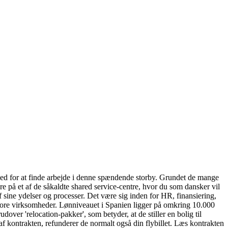
ghed for at finde arbejde i denne spændende storby. Grundet de mange
re på et af de såkaldte shared service-centre, hvor du som dansker vil
f sine ydelser og processer. Det være sig inden for HR, finansiering,
e store virksomheder. Lønniveauet i Spanien ligger på omkring 10.000
er 'relocation-pakker', som betyder, at de stiller en bolig til
af kontrakten, refunderer de normalt også din flybillet. Læs kontrakten