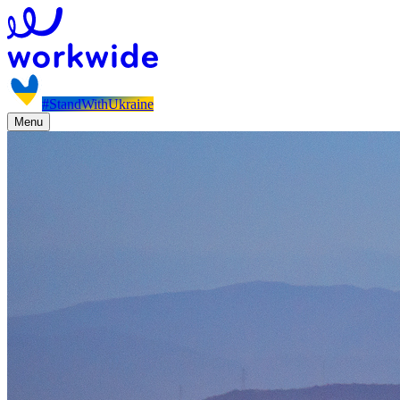
#StandWithUkraine
Menu