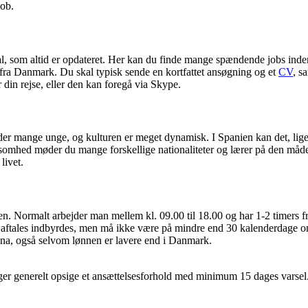
job.
l, som altid er opdateret. Her kan du finde mange spændende jobs inde
ra Danmark. Du skal typisk sende en kortfattet ansøgning og et
CV
, s
r din rejse, eller den kan foregå via Skype.
er mange unge, og kulturen er meget dynamisk. I Spanien kan det, ligeso
rksomhed møder du mange forskellige nationaliteter og lærer på den måde
livet.
. Normalt arbejder man mellem kl. 09.00 til 18.00 og har 1-2 timers f
e aftales indbyrdes, men må ikke være på mindre end 30 kalenderdage om
lona, også selvom lønnen er lavere end i Danmark.
er generelt opsige et ansættelsesforhold med minimum 15 dages varsel. D