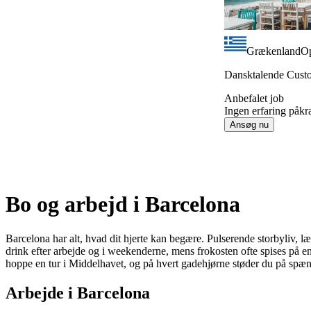
Grækenland
Op
Dansktalende Custo
Anbefalet job
Ingen erfaring påkr
Ansøg nu
Item
1
Bo og arbejd i Barcelona
of
9
Barcelona har alt, hvad dit hjerte kan begære. Pulserende storbyliv, læ
drink efter arbejde og i weekenderne, mens frokosten ofte spises på en
hoppe en tur i Middelhavet, og på hvert gadehjørne støder du på spæn
Arbejde i Barcelona