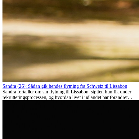
Sandra (26): Sådan gik hendes flytning fra Schweiz til Lissabon
Sandra fortæller om sin flytning til Lissabon, støtten hun fik under
rekrutteringsprocessen, og hvordan livet i udlandet har forandret
hende personligt.