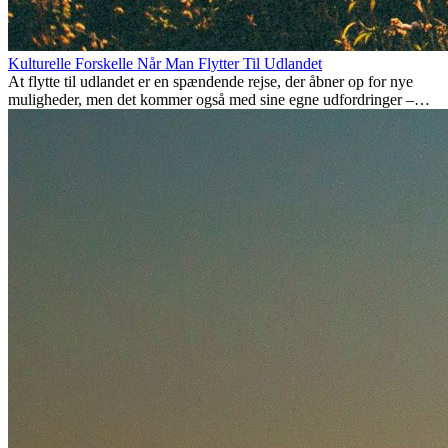
Kulturelle Forskelle Når Man Flytter Til Udlandet
At flytte til udlandet er en spændende rejse, der åbner op for nye
muligheder, men det kommer også med sine egne udfordringer –
især når det kommer til kulturelle forskelle. Uanset om du flytter for
arbejde, studier, eller bare for at få noget nyt, kan det tage tid at
tilpasse sig en ny kultur. At forstå disse forskelle og omfavne nye
livsstile er nøglen til en succesfuld overgang.