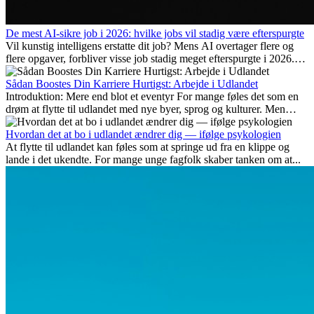
De mest AI-sikre job i 2026: hvilke jobs vil stadig være efterspurgte
Vil kunstig intelligens erstatte dit job? Mens AI overtager flere og
flere opgaver, forbliver visse job stadig meget efterspurgte i 2026.
Her gennemgår vi hvilke typer arbejde der anses som mest
fremtidssikre, hvilke kompetencer der vil være vigtige på lang sigt,
Sådan Boostes Din Karriere Hurtigst: Arbejde i Udlandet
og hvorfor mange af disse jobs også giver attraktive
Introduktion: Mere end blot et eventyr For mange føles det som en
karrieremuligheder i udlandet.
drøm at flytte til udlandet med nye byer, sprog og kulturer. Men
udover spændingen ved...
Hvordan det at bo i udlandet ændrer dig — ifølge psykologien
At flytte til udlandet kan føles som at springe ud fra en klippe og
lande i det ukendte. For mange unge fagfolk skaber tanken om at...