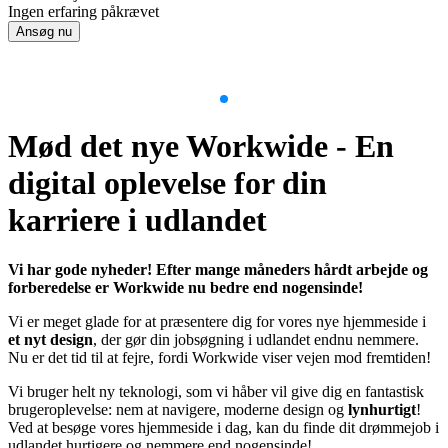
Ingen erfaring påkrævet
Ansøg nu
Item
1
Mød det nye Workwide - En
of
9
digital oplevelse for din
karriere i udlandet
Vi har gode nyheder! Efter mange måneders hårdt arbejde og
forberedelse er Workwide nu bedre end nogensinde!
Vi er meget glade for at præsentere dig for vores nye hjemmeside i
et nyt design
, der gør din jobsøgning i udlandet endnu nemmere.
Nu er det tid til at fejre, fordi Workwide viser vejen mod fremtiden!
Vi bruger helt ny teknologi, som vi håber vil give dig en fantastisk
brugeroplevelse: nem at navigere, moderne design og
lynhurtigt
!
Ved at besøge vores hjemmeside i dag, kan du finde dit drømmejob i
udlandet hurtigere og nemmere end nogensinde!