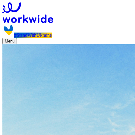
#StandWithUkraine
Menu