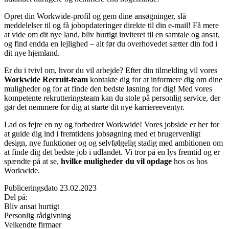
Opret din Workwide-profil og gem dine ansøgninger, slå
meddelelser til og få jobopdateringer direkte til din e-mail! Få mere
at vide om dit nye land, bliv hurtigt inviteret til en samtale og ansat,
og find endda en lejlighed – alt før du overhovedet sætter din fod i
dit nye hjemland.
Er du i tvivl om, hvor du vil arbejde? Efter din tilmelding vil vores
Workwide Recruit-team
kontakte dig for at informere dig om dine
muligheder og for at finde den bedste løsning for dig! Med vores
kompetente rekrutteringsteam kan du stole på personlig service, der
gør det nemmere for dig at starte dit nye karriereeventyr.
Lad os fejre en ny og forbedret Workwide! Vores jobside er her for
at guide dig ind i fremtidens jobsøgning med et brugervenligt
design, nye funktioner og og selvfølgelig stadig med ambitionen om
at finde dig det bedste job i udlandet. Vi tror på en lys fremtid og er
spændte på at se,
hvilke muligheder du vil opdage
hos os hos
Workwide.
Publiceringsdato 23.02.2023
Del på:
Bliv ansat hurtigt
Personlig rådgivning
Velkendte firmaer