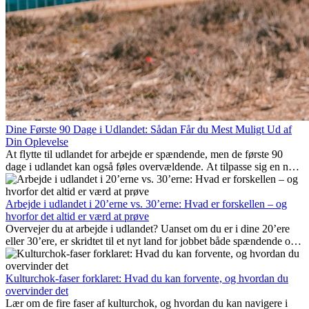
Dine Første 90 Dage i Udlandet: Sådan Får du Mest Muligt Ud af
Din Oplevelse
At flytte til udlandet for arbejde er spændende, men de første 90
dage i udlandet kan også føles overvældende. At tilpasse sig en ny
arbejdsplads, opbygge et socialt liv, forstå lokal kultur og håndtere
hjemve er alle en del af processen. Denne guide til expats vil vise
dig, hvordan du får mest muligt ud af dine første måneder i udlandet
Arbejde i udlandet i 20’erne vs. 30’erne: Hvad er forskellen – og
og sikrer både professionel succes og personlig udvikling.
hvorfor det altid er værd at prøve
Overvejer du at arbejde i udlandet? Uanset om du er i dine 20’ere
eller 30’ere, er skridtet til et nyt land for jobbet både spændende og
nogle gange udfordrende. Mange spørger sig selv, om alderen gør
en forskel. Sandheden er: international erfaring er altid en
investering værd. Det kan fremme din karriere, styrke dit personlige
Kulturchok-faser forklaret: Hvad du kan forvente, og hvordan du
udvikling og give dig værdifuld kulturel indsigt, som kan ændre dit
overvinder det
liv.
Lær om de fire faser af kulturchok, og hvordan du kan navigere i