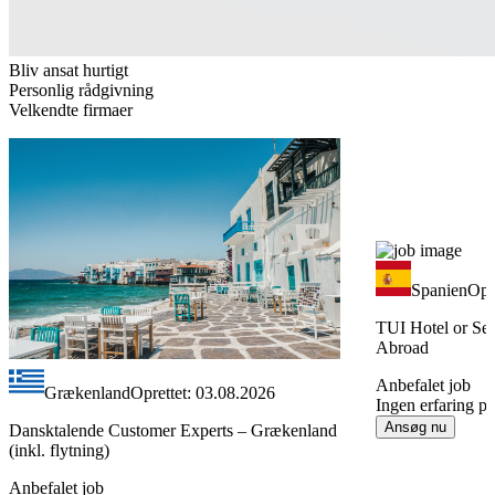
Bliv ansat hurtigt
Personlig rådgivning
Velkendte firmaer
Spanien
Opr
TUI Hotel or Ser
Abroad
Anbefalet job
Grækenland
Oprettet: 03.08.2026
Ingen erfaring p
Ansøg nu
Dansktalende Customer Experts – Grækenland
(inkl. flytning)
Anbefalet job