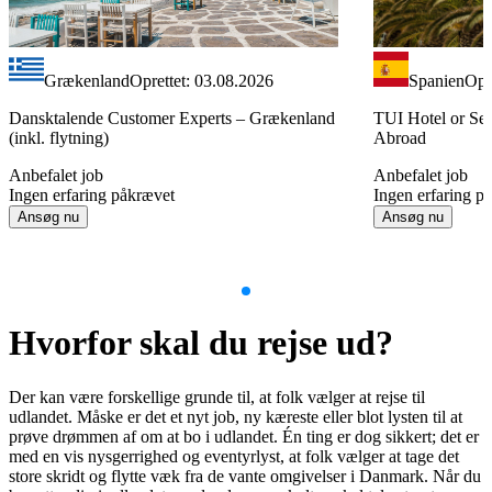
Grækenland
Oprettet: 03.08.2026
Spanien
Opr
Dansktalende Customer Experts – Grækenland
TUI Hotel or Ser
(inkl. flytning)
Abroad
Anbefalet job
Anbefalet job
Ingen erfaring påkrævet
Ingen erfaring p
Ansøg nu
Ansøg nu
Item
1
Hvorfor skal du rejse ud?
of
9
Der kan være forskellige grunde til, at folk vælger at rejse til
udlandet. Måske er det et nyt job, ny kæreste eller blot lysten til at
prøve drømmen af om at bo i udlandet. Én ting er dog sikkert; det er
med en vis nysgerrighed og eventyrlyst, at folk vælger at tage det
store skridt og flytte væk fra de vante omgivelser i Danmark. Når du