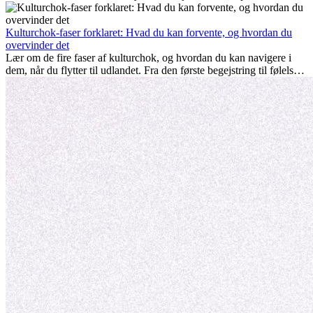
nogle gange udfordrende. Mange spørger sig selv, om alderen gør
en forskel. Sandheden er: international erfaring er altid en
investering værd. Det kan fremme din karriere, styrke dit personlige
Kulturchok-faser forklaret: Hvad du kan forvente, og hvordan du
udvikling og give dig værdifuld kulturel indsigt, som kan ændre dit
overvinder det
liv.
Lær om de fire faser af kulturchok, og hvordan du kan navigere i
dem, når du flytter til udlandet. Fra den første begejstring til følelsen
af at høre til – forstå processen og gør udfordringer til personlig
vækst.