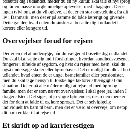
bosætter dig i udlandet, møder du en ny kultur, skal tale et nyt sprog
og får en masse uforglemmelige oplevelser med i bagagen. Der er
ingen tvivl om, at du vil opleve, at det er en stor omvæltning fra dit
liv i Danmark, men det er på samme tid både lærerigt og givende.
Dette gælder, hvad enten du ønsker at bosætte dig i udlandet i
kortere eller længere tid.
Overvejelser forud for rejsen
Der er en del at undersøge, når du vælger at bosætte dig i udlandet.
Du skal bl.a. sætte dig ind i forsikringer, hvordan sundhedsvæsenet
fungerer i tilfælde af sygdom, og hvis du rejser med børn, skal du
også undersøge skoler eller børnehaver. Det er muligt for alle at bo i
udlandet, hvad enten de er unge, børnefamilier eller pensionister,
men du skal tage hensyn til forskellige faktorer afhængigt af din
situation. Det er på alle måder muligt at rejse ud med børn og
familie, men der er som nævnt overvejelser, I skal gøre jer, inden I
drager afsted. Det siges, at jo yngre børnene er, desto nemmere er
det for dem at falde til og lære sproget. Det er selvfølgelig
individuelt fra barn til barn, men det er værd at overveje, om netop
dit barn er klar til at rejse ud.
Et skridt op ad karrierestigen