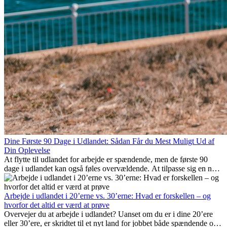
Dine Første 90 Dage i Udlandet: Sådan Får du Mest Muligt Ud af
Din Oplevelse
At flytte til udlandet for arbejde er spændende, men de første 90
dage i udlandet kan også føles overvældende. At tilpasse sig en ny
arbejdsplads, opbygge et socialt liv, forstå lokal kultur og håndtere
hjemve er alle en del af processen. Denne guide til expats vil vise
dig, hvordan du får mest muligt ud af dine første måneder i udlandet
Arbejde i udlandet i 20’erne vs. 30’erne: Hvad er forskellen – og
og sikrer både professionel succes og personlig udvikling.
hvorfor det altid er værd at prøve
Overvejer du at arbejde i udlandet? Uanset om du er i dine 20’ere
eller 30’ere, er skridtet til et nyt land for jobbet både spændende og