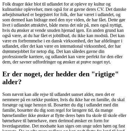
Folk drager ikke blot til udlandet for at opleve ny kultur og
kulinariske oplevelser, men også for at gavne deres CV. Det danske
arbejdsmarked er begejstret for folk, der har været i udlandet, og
som dermed kan bidrage med den nye viden, de har fået. Dette gør
livet i udlandet attraktivt, både mens det står på, men også nyttigt,
hvis du ønsker at vende snuden hjemad igen. En anden grund kan
også være, at du har fået et jobtilbud, du ikke kan modstå. Det kan
være en forfremmelse i en dansk virksomhed, der har afdelinger i
udlandet, eller det kan være en international virksomhed, der har
drømmejobbet for netop dig. Det kan således gavne din
professionelle karriere, og udlandet kan være perfekt for den eller
dem, der savner udfordringer og ønsker at prøve noget nyt.
Er der noget, der hedder den "rigtige"
alder?
Som nævnt kan alle rejse til udlandet uanset alder, men det er
nemmere på en række punkter, hvis du ikke har en familie, du skal
forsørge og tage hensyn til. Bosætter du dig i udlandet med din
familie, bosætter du dig som regel for længere tid, da mange
børnefamilier ikke ønsker at flytte deres børn fra skole til skole eller
børnehave til børnehave, men derimod ønsker en form for
hverdagsrutine. Det modsatte kan siges om unge uden børn og fast