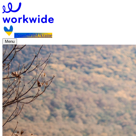
#StandWithUkraine
Menu