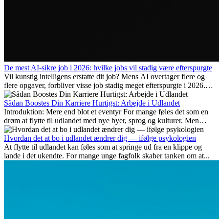
De mest AI-sikre job i 2026: hvilke jobs vil stadig være efterspurgte
Vil kunstig intelligens erstatte dit job? Mens AI overtager flere og
flere opgaver, forbliver visse job stadig meget efterspurgte i 2026.
Her gennemgår vi hvilke typer arbejde der anses som mest
fremtidssikre, hvilke kompetencer der vil være vigtige på lang sigt,
Sådan Boostes Din Karriere Hurtigst: Arbejde i Udlandet
og hvorfor mange af disse jobs også giver attraktive
Introduktion: Mere end blot et eventyr For mange føles det som en
karrieremuligheder i udlandet.
drøm at flytte til udlandet med nye byer, sprog og kulturer. Men
udover spændingen ved...
Hvordan det at bo i udlandet ændrer dig — ifølge psykologien
At flytte til udlandet kan føles som at springe ud fra en klippe og
lande i det ukendte. For mange unge fagfolk skaber tanken om at...