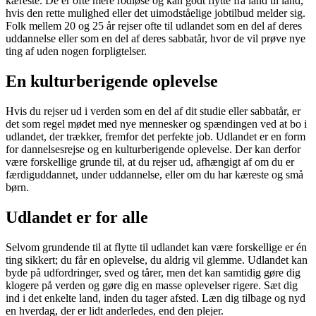
kæreste. De er ofte mere rodløse og kan godt flytte fra land til land,
hvis den rette mulighed eller det uimodståelige jobtilbud melder sig.
Folk mellem 20 og 25 år rejser ofte til udlandet som en del af deres
uddannelse eller som en del af deres sabbatår, hvor de vil prøve nye
ting af uden nogen forpligtelser.
En kulturberigende oplevelse
Hvis du rejser ud i verden som en del af dit studie eller sabbatår, er
det som regel mødet med nye mennesker og spændingen ved at bo i
udlandet, der trækker, fremfor det perfekte job. Udlandet er en form
for dannelsesrejse og en kulturberigende oplevelse. Der kan derfor
være forskellige grunde til, at du rejser ud, afhængigt af om du er
færdiguddannet, under uddannelse, eller om du har kæreste og små
børn.
Udlandet er for alle
Selvom grundende til at flytte til udlandet kan være forskellige er én
ting sikkert; du får en oplevelse, du aldrig vil glemme. Udlandet kan
byde på udfordringer, sved og tårer, men det kan samtidig gøre dig
klogere på verden og gøre dig en masse oplevelser rigere. Sæt dig
ind i det enkelte land, inden du tager afsted. Læn dig tilbage og nyd
en hverdag, der er lidt anderledes, end den plejer.