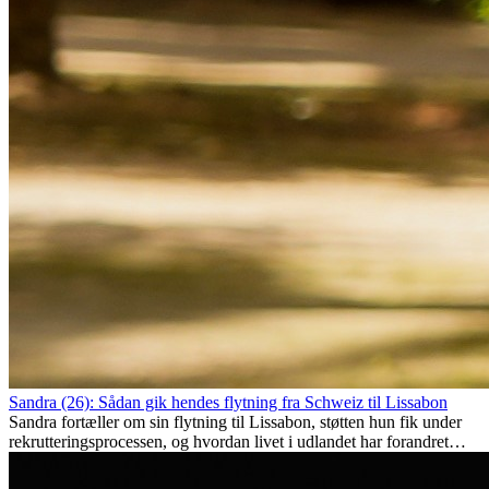
Sandra (26): Sådan gik hendes flytning fra Schweiz til Lissabon
Sandra fortæller om sin flytning til Lissabon, støtten hun fik under
rekrutteringsprocessen, og hvordan livet i udlandet har forandret
hende personligt.