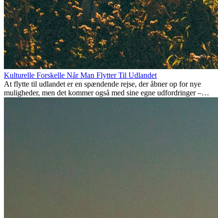
Kulturelle Forskelle Når Man Flytter Til Udlandet
At flytte til udlandet er en spændende rejse, der åbner op for nye
muligheder, men det kommer også med sine egne udfordringer –
især når det kommer til kulturelle forskelle. Uanset om du flytter for
arbejde, studier, eller bare for at få noget nyt, kan det tage tid at
tilpasse sig en ny kultur. At forstå disse forskelle og omfavne nye
livsstile er nøglen til en succesfuld overgang.