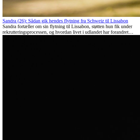
Sandra (26): Sådan gik hendes flytning fra Schweiz til Lissabon
Sandra fortæller om sin flytning til Lissabon, støtten hun fik under
rekrutteringsprocessen, og hvordan livet i udlandet har forandret
hende personligt.