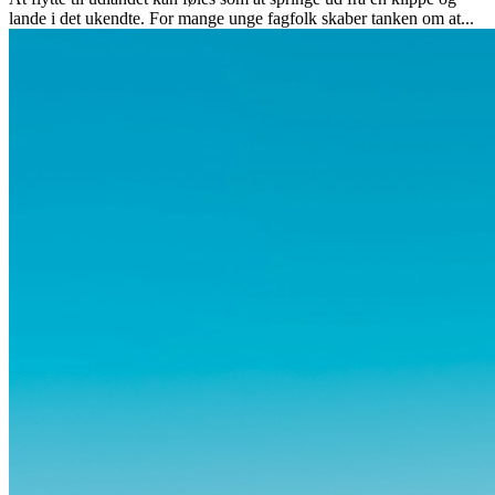
lande i det ukendte. For mange unge fagfolk skaber tanken om at...