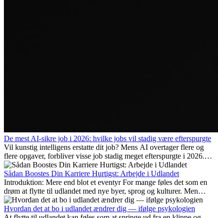
De mest AI-sikre job i 2026: hvilke jobs vil stadig være efterspurgte
Vil kunstig intelligens erstatte dit job? Mens AI overtager flere og
flere opgaver, forbliver visse job stadig meget efterspurgte i 2026.
Her gennemgår vi hvilke typer arbejde der anses som mest
fremtidssikre, hvilke kompetencer der vil være vigtige på lang sigt,
Sådan Boostes Din Karriere Hurtigst: Arbejde i Udlandet
og hvorfor mange af disse jobs også giver attraktive
Introduktion: Mere end blot et eventyr For mange føles det som en
karrieremuligheder i udlandet.
drøm at flytte til udlandet med nye byer, sprog og kulturer. Men
udover spændingen ved...
Hvordan det at bo i udlandet ændrer dig — ifølge psykologien
At flytte til udlandet kan føles som at springe ud fra en klippe og