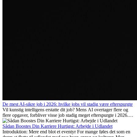
De mest AI-sikre job i 2026: hvilke jobs vil stadig være efterspurgte
Vil kunstig intelligens erstatte dit job? Mens AI overtager flere og
flere opgaver, forbliver visse job stadig meget efterspurgte i 2026.
Her gennemgår vi hvilke typer arbejde der anses som mest
fremtidssikre, hvilke kompetencer der vil være vigtige på lang sigt,
Sådan Boostes Din Karriere Hurtigst: Arbejde i Udlandet
og hvorfor mange af disse jobs også giver attraktive
Introduktion: Mere end blot et eventyr For mange føles det som en