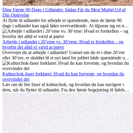
Dine Første 90 Dage i Udlandet: Sådan Får du Mest Muligt Ud af
Din Oplevelse
At flytte til udlandet for arbejde er spændende, men de første 90
dage i udlandet kan også føles overvældende. At tilpasse sig en ny
arbejdsplads, opbygge et socialt liv, forstå lokal kultur og håndtere
hjemve er alle en del af processen. Denne guide til expats vil vise
dig, hvordan du får mest muligt ud af dine første måneder i udlandet
Arbejde i udlandet i 20’erne vs. 30’erne: Hvad er forskellen – og
og sikrer både professionel succes og personlig udvikling.
hvorfor det altid er værd at prøve
Overvejer du at arbejde i udlandet? Uanset om du er i dine 20’ere
eller 30’ere, er skridtet til et nyt land for jobbet både spændende og
nogle gange udfordrende. Mange spørger sig selv, om alderen gør
en forskel. Sandheden er: international erfaring er altid en
investering værd. Det kan fremme din karriere, styrke dit personlige
Kulturchok-faser forklaret: Hvad du kan forvente, og hvordan du
udvikling og give dig værdifuld kulturel indsigt, som kan ændre dit
overvinder det
liv.
Lær om de fire faser af kulturchok, og hvordan du kan navigere i
dem, når du flytter til udlandet. Fra den første begejstring til følelsen
af at høre til – forstå processen og gør udfordringer til personlig
vækst.