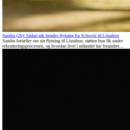
Sandra (26): Sådan gik hendes flytning fra Schweiz til Lissabon
Sandra fortæller om sin flytning til Lissabon, støtten hun fik under
rekrutteringsprocessen, og hvordan livet i udlandet har forandret
hende personligt.