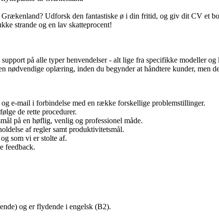
a i Grækenland? Udforsk den fantastiske ø i din fritid, og giv dit CV et 
kke strande og en lav skatteprocent!
pport på alle typer henvendelser - alt lige fra specifikke modeller og kø
en nødvendige oplæring, inden du begynder at håndtere kunder, men det e
 og e-mail i forbindelse med en række forskellige problemstillinger.
følge de rette procedurer.
ål på en høflig, venlig og professionel måde.
ldelse af regler samt produktivitetsmål.
g som vi er stolte af.
ve feedback.
ende) og er flydende i engelsk (B2).