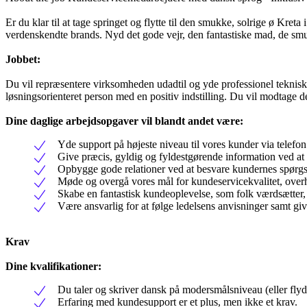
Er du klar til at tage springet og flytte til den smukke, solrige ø Kret
verdenskendte brands. Nyd det gode vejr, den fantastiske mad, de smu
Jobbet:
Du vil repræsentere virksomheden udadtil og yde professionel teknisk su
løsningsorienteret person med en positiv indstilling. Du vil modtage d
Dine daglige arbejdsopgaver vil blandt andet være:
Yde support på højeste niveau til vores kunder via telefon
Give præcis, gyldig og fyldestgørende information ved at 
Opbygge gode relationer ved at besvare kundernes spørgsm
Møde og overgå vores mål for kundeservicekvalitet, overho
Skabe en fantastisk kundeoplevelse, som folk værdsætter, o
Være ansvarlig for at følge ledelsens anvisninger samt gi
Krav
Dine kvalifikationer:
Du taler og skriver dansk på modersmålsniveau (eller flyd
Erfaring med kundesupport er et plus, men ikke et krav.