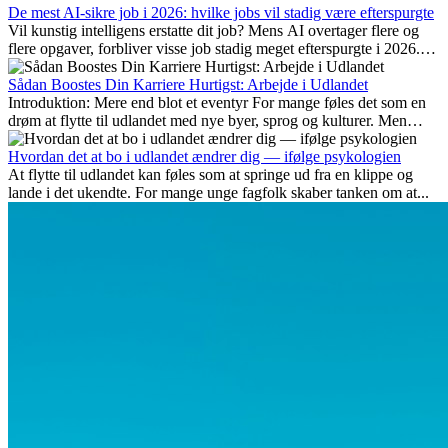
De mest AI-sikre job i 2026: hvilke jobs vil stadig være efterspurgte
Vil kunstig intelligens erstatte dit job? Mens AI overtager flere og
flere opgaver, forbliver visse job stadig meget efterspurgte i 2026.
Her gennemgår vi hvilke typer arbejde der anses som mest
fremtidssikre, hvilke kompetencer der vil være vigtige på lang sigt,
Sådan Boostes Din Karriere Hurtigst: Arbejde i Udlandet
og hvorfor mange af disse jobs også giver attraktive
Introduktion: Mere end blot et eventyr For mange føles det som en
karrieremuligheder i udlandet.
drøm at flytte til udlandet med nye byer, sprog og kulturer. Men
udover spændingen ved...
Hvordan det at bo i udlandet ændrer dig — ifølge psykologien
At flytte til udlandet kan føles som at springe ud fra en klippe og
lande i det ukendte. For mange unge fagfolk skaber tanken om at...