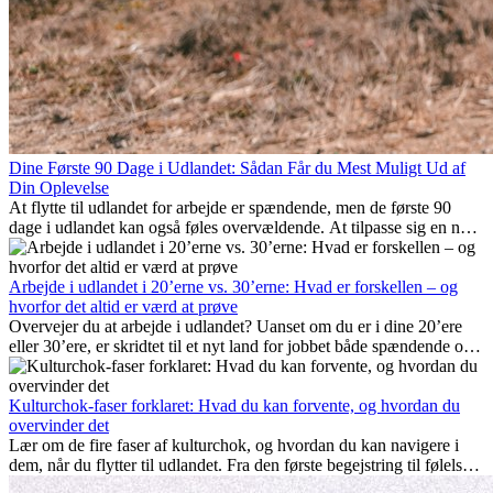
Dine Første 90 Dage i Udlandet: Sådan Får du Mest Muligt Ud af
Din Oplevelse
At flytte til udlandet for arbejde er spændende, men de første 90
dage i udlandet kan også føles overvældende. At tilpasse sig en ny
arbejdsplads, opbygge et socialt liv, forstå lokal kultur og håndtere
hjemve er alle en del af processen. Denne guide til expats vil vise
dig, hvordan du får mest muligt ud af dine første måneder i udlandet
Arbejde i udlandet i 20’erne vs. 30’erne: Hvad er forskellen – og
og sikrer både professionel succes og personlig udvikling.
hvorfor det altid er værd at prøve
Overvejer du at arbejde i udlandet? Uanset om du er i dine 20’ere
eller 30’ere, er skridtet til et nyt land for jobbet både spændende og
nogle gange udfordrende. Mange spørger sig selv, om alderen gør
en forskel. Sandheden er: international erfaring er altid en
investering værd. Det kan fremme din karriere, styrke dit personlige
Kulturchok-faser forklaret: Hvad du kan forvente, og hvordan du
udvikling og give dig værdifuld kulturel indsigt, som kan ændre dit
overvinder det
liv.
Lær om de fire faser af kulturchok, og hvordan du kan navigere i
dem, når du flytter til udlandet. Fra den første begejstring til følelsen
af at høre til – forstå processen og gør udfordringer til personlig