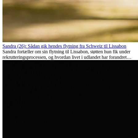
Sandra (26): Sådan gik hendes flytning fra Schweiz til Lissabon
Sandra fortæller om sin flytning til Lissabon, støtten hun fik under
rekrutteringsprocessen, og hvordan livet i udlandet har forandret
hende personligt.