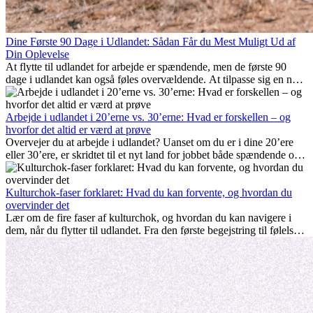
Dine Første 90 Dage i Udlandet: Sådan Får du Mest Muligt Ud af
Din Oplevelse
At flytte til udlandet for arbejde er spændende, men de første 90
dage i udlandet kan også føles overvældende. At tilpasse sig en ny
arbejdsplads, opbygge et socialt liv, forstå lokal kultur og håndtere
hjemve er alle en del af processen. Denne guide til expats vil vise
dig, hvordan du får mest muligt ud af dine første måneder i udlandet
Arbejde i udlandet i 20’erne vs. 30’erne: Hvad er forskellen – og
og sikrer både professionel succes og personlig udvikling.
hvorfor det altid er værd at prøve
Overvejer du at arbejde i udlandet? Uanset om du er i dine 20’ere
eller 30’ere, er skridtet til et nyt land for jobbet både spændende og
nogle gange udfordrende. Mange spørger sig selv, om alderen gør
en forskel. Sandheden er: international erfaring er altid en
investering værd. Det kan fremme din karriere, styrke dit personlige
Kulturchok-faser forklaret: Hvad du kan forvente, og hvordan du
udvikling og give dig værdifuld kulturel indsigt, som kan ændre dit
overvinder det
liv.
Lær om de fire faser af kulturchok, og hvordan du kan navigere i
dem, når du flytter til udlandet. Fra den første begejstring til følelsen
af at høre til – forstå processen og gør udfordringer til personlig
vækst.