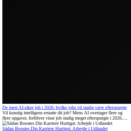
De mest AI-sikre job i 2026: hvilke jobs vil stadig være efterspurgte
Vil kunstig intelligens erstatte dit job? Mens AI overtager flere og
flere opgaver, forbliver visse job stadig meget efterspurgte i 2026.
Her gennemgår vi hvilke typer arbejde der anses som mest
fremtidssikre, hvilke kompetencer der vil være vigtige på lang sigt,
Sådan Boostes Din Karriere Hurtigst: Arbejde i Udlandet