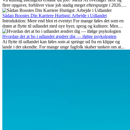
flere opgaver, forbliver visse job stadig meget efterspurgte i 2026.
Her gennemgår vi hvilke typer arbejde der anses som mest
fremtidssikre, hvilke kompetencer der vil være vigtige på lang sigt,
Sådan Boostes Din Karriere Hurtigst: Arbejde i Udlandet
og hvorfor mange af disse jobs også giver attraktive
Introduktion: Mere end blot et eventyr For mange føles det som en
karrieremuligheder i udlandet.
drøm at flytte til udlandet med nye byer, sprog og kulturer. Men
udover spændingen ved...
Hvordan det at bo i udlandet ændrer dig — ifølge psykologien
At flytte til udlandet kan føles som at springe ud fra en klippe og
lande i det ukendte. For mange unge fagfolk skaber tanken om at...