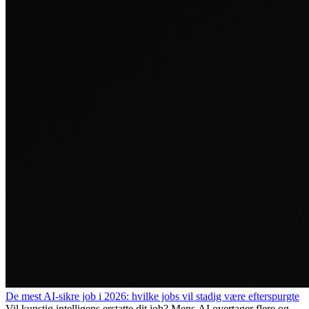
De mest AI-sikre job i 2026: hvilke jobs vil stadig være efterspurgte
Vil kunstig intelligens erstatte dit job? Mens AI overtager flere og