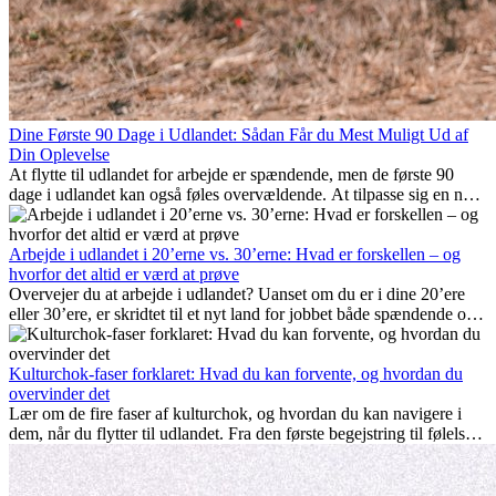
Dine Første 90 Dage i Udlandet: Sådan Får du Mest Muligt Ud af
Din Oplevelse
At flytte til udlandet for arbejde er spændende, men de første 90
dage i udlandet kan også føles overvældende. At tilpasse sig en ny
arbejdsplads, opbygge et socialt liv, forstå lokal kultur og håndtere
hjemve er alle en del af processen. Denne guide til expats vil vise
dig, hvordan du får mest muligt ud af dine første måneder i udlandet
Arbejde i udlandet i 20’erne vs. 30’erne: Hvad er forskellen – og
og sikrer både professionel succes og personlig udvikling.
hvorfor det altid er værd at prøve
Overvejer du at arbejde i udlandet? Uanset om du er i dine 20’ere
eller 30’ere, er skridtet til et nyt land for jobbet både spændende og
nogle gange udfordrende. Mange spørger sig selv, om alderen gør
en forskel. Sandheden er: international erfaring er altid en
investering værd. Det kan fremme din karriere, styrke dit personlige
Kulturchok-faser forklaret: Hvad du kan forvente, og hvordan du
udvikling og give dig værdifuld kulturel indsigt, som kan ændre dit
overvinder det
liv.
Lær om de fire faser af kulturchok, og hvordan du kan navigere i
dem, når du flytter til udlandet. Fra den første begejstring til følelsen
af at høre til – forstå processen og gør udfordringer til personlig
vækst.