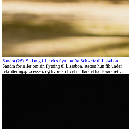
Sandra (26): Sådan gik hendes flytning fra Schweiz til Lissabon
Sandra fortæller om sin flytning til Lissabon, støtten hun fik under
rekrutteringsprocessen, og hvordan livet i udlandet har forandret
hende personligt.