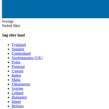
Sverige
Nulstil filter
Søg efter land
Tyskland
Spanien
Grækenland
Storbritannien (UK)
Polen
Portugal
Ungarn
Italien
Malta
Filippinerne
Sverige
Letland
Bulgarien
Irland
Belgien