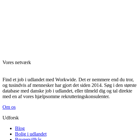
Vores netværk
Find et job i udlandet med Workwide. Det er nemmere end du tror,
og tusindvis af mennesker har gjort det siden 2014. Søg i den største
database med danske job i udlandet, eller tilmeld dig og tal direkte
med en af vores hjælpsomme rekrutteringskonsulenter.
Om os
Udforsk
Blog
Bolig i udlandet
Brugervillkår