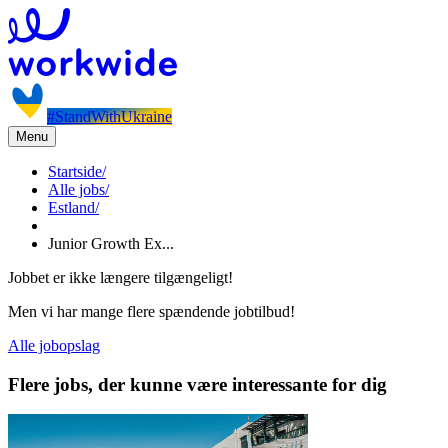
#StandWithUkraine
Menu
Startside
/
Alle jobs
/
Estland
/
Junior Growth Ex...
Jobbet er ikke længere tilgængeligt!
Men vi har mange flere spændende jobtilbud!
Alle jobopslag
Flere jobs, der kunne være interessante for dig