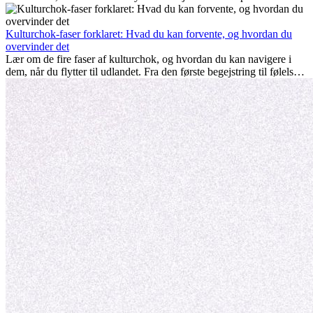
nogle gange udfordrende. Mange spørger sig selv, om alderen gør
en forskel. Sandheden er: international erfaring er altid en
investering værd. Det kan fremme din karriere, styrke dit personlige
Kulturchok-faser forklaret: Hvad du kan forvente, og hvordan du
udvikling og give dig værdifuld kulturel indsigt, som kan ændre dit
overvinder det
liv.
Lær om de fire faser af kulturchok, og hvordan du kan navigere i
dem, når du flytter til udlandet. Fra den første begejstring til følelsen
af at høre til – forstå processen og gør udfordringer til personlig
vækst.