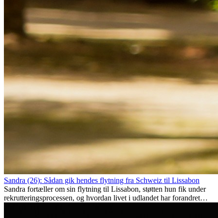
Sandra (26): Sådan gik hendes flytning fra Schweiz til Lissabon
Sandra fortæller om sin flytning til Lissabon, støtten hun fik under
rekrutteringsprocessen, og hvordan livet i udlandet har forandret
hende personligt.