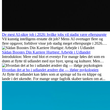
De mest AI-sikre job i 2026: hvilke jobs vil stadig være efterspurgte
Vil kunstig intelligens erstatte dit job? Mens AI overtager flere og
flere opgaver, forbliver visse job stadig meget efterspurgte i 2026.
Her gennemgår vi hvilke typer arbejde der anses som mest
fremtidssikre, hvilke kompetencer der vil være vigtige på lang sigt,
Sådan Boostes Din Karriere Hurtigst: Arbejde i Udlandet
og hvorfor mange af disse jobs også giver attraktive
Introduktion: Mere end blot et eventyr For mange føles det som en
karrieremuligheder i udlandet.
drøm at flytte til udlandet med nye byer, sprog og kulturer. Men
udover spændingen ved...
Hvordan det at bo i udlandet ændrer dig — ifølge psykologien
At flytte til udlandet kan føles som at springe ud fra en klippe og
lande i det ukendte. For mange unge fagfolk skaber tanken om at...