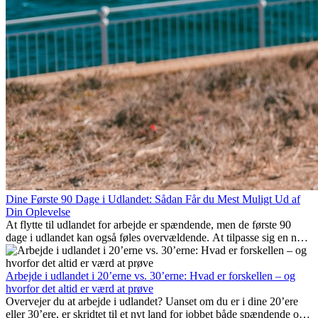
Dine Første 90 Dage i Udlandet: Sådan Får du Mest Muligt Ud af
Din Oplevelse
At flytte til udlandet for arbejde er spændende, men de første 90
dage i udlandet kan også føles overvældende. At tilpasse sig en ny
arbejdsplads, opbygge et socialt liv, forstå lokal kultur og håndtere
hjemve er alle en del af processen. Denne guide til expats vil vise
dig, hvordan du får mest muligt ud af dine første måneder i udlandet
Arbejde i udlandet i 20’erne vs. 30’erne: Hvad er forskellen – og
og sikrer både professionel succes og personlig udvikling.
hvorfor det altid er værd at prøve
Overvejer du at arbejde i udlandet? Uanset om du er i dine 20’ere
eller 30’ere, er skridtet til et nyt land for jobbet både spændende og