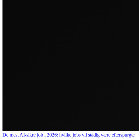
De mest AI-sikre job i 2026: hvilke jobs vil stadig være efterspurgte