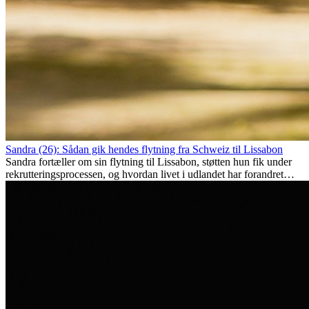
Sandra (26): Sådan gik hendes flytning fra Schweiz til Lissabon
Sandra fortæller om sin flytning til Lissabon, støtten hun fik under
rekrutteringsprocessen, og hvordan livet i udlandet har forandret
hende personligt.