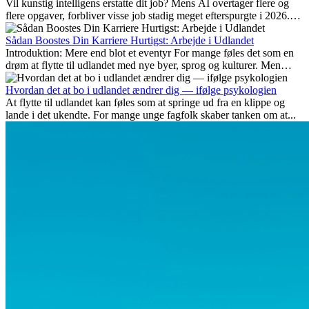
Vil kunstig intelligens erstatte dit job? Mens AI overtager flere og
flere opgaver, forbliver visse job stadig meget efterspurgte i 2026.
Her gennemgår vi hvilke typer arbejde der anses som mest
fremtidssikre, hvilke kompetencer der vil være vigtige på lang sigt,
Sådan Boostes Din Karriere Hurtigst: Arbejde i Udlandet
og hvorfor mange af disse jobs også giver attraktive
Introduktion: Mere end blot et eventyr For mange føles det som en
karrieremuligheder i udlandet.
drøm at flytte til udlandet med nye byer, sprog og kulturer. Men
udover spændingen ved...
Hvordan det at bo i udlandet ændrer dig — ifølge psykologien
At flytte til udlandet kan føles som at springe ud fra en klippe og
lande i det ukendte. For mange unge fagfolk skaber tanken om at...