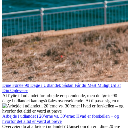
Dine Første 90 Dage i Udlandet: Sådan Får du Mest Muligt Ud af
Din Oplevelse
At flytte til udlandet for arbejde er spændende, men de første 90
dage i udlandet kan også føles overvældende. At tilpasse sig en ny
arbejdsplads, opbygge et socialt liv, forstå lokal kultur og håndtere
hjemve er alle en del af processen. Denne guide til expats vil vise
dig, hvordan du får mest muligt ud af dine første måneder i udlandet
Arbejde i udlandet i 20’erne vs. 30’erne: Hvad er forskellen – og
og sikrer både professionel succes og personlig udvikling.
hvorfor det altid er værd at prøve
Overvejer du at arbejde i udlandet? Uanset om du er i dine 20’ere