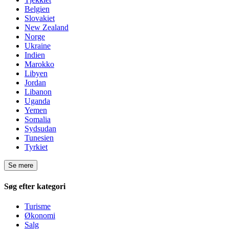
Belgien
Slovakiet
New Zealand
Norge
Ukraine
Indien
Marokko
Libyen
Jordan
Libanon
Uganda
Yemen
Somalia
Sydsudan
Tunesien
Tyrkiet
Se mere
Søg efter kategori
Turisme
Økonomi
Salg