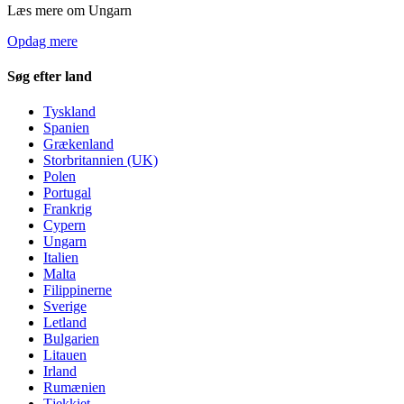
Læs mere om Ungarn
Opdag mere
Søg efter land
Tyskland
Spanien
Grækenland
Storbritannien (UK)
Polen
Portugal
Frankrig
Cypern
Ungarn
Italien
Malta
Filippinerne
Sverige
Letland
Bulgarien
Litauen
Irland
Rumænien
Tjekkiet