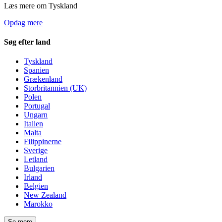
Læs mere om Tyskland
Opdag mere
Søg efter land
Tyskland
Spanien
Grækenland
Storbritannien (UK)
Polen
Portugal
Ungarn
Italien
Malta
Filippinerne
Sverige
Letland
Bulgarien
Irland
Belgien
New Zealand
Marokko
Se mere