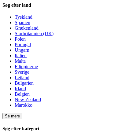
Søg efter land
Tyskland
Spanien
Grækenland
Storbritannien (UK)
Polen
Portugal
Ungarn
Italien
Malta
Filippinerne
Sverige
Letland
Bulgarien
Irland
Belgien
New Zealand
Marokko
Se mere
Søg efter kategori