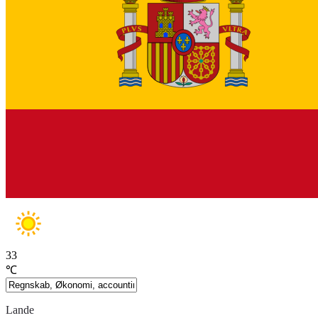
33
℃
Lande