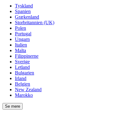
Tyskland
Spanien
Grækenland
Storbritannien (UK)
Polen
Portugal
Ungarn
Italien
Malta
Filippinerne
Sverige
Letland
Bulgarien
Irland
Belgien
New Zealand
Marokko
Se mere