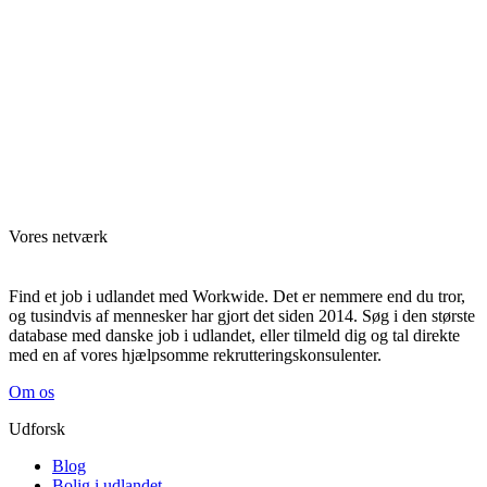
Vores netværk
Find et job i udlandet med Workwide. Det er nemmere end du tror,
og tusindvis af mennesker har gjort det siden 2014. Søg i den største
database med danske job i udlandet, eller tilmeld dig og tal direkte
med en af vores hjælpsomme rekrutteringskonsulenter.
Om os
Udforsk
Blog
Bolig i udlandet