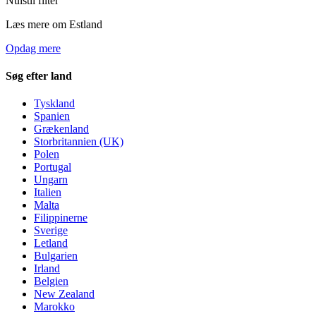
Nulstil filter
Læs mere om Estland
Opdag mere
Søg efter land
Tyskland
Spanien
Grækenland
Storbritannien (UK)
Polen
Portugal
Ungarn
Italien
Malta
Filippinerne
Sverige
Letland
Bulgarien
Irland
Belgien
New Zealand
Marokko