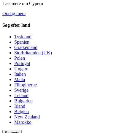
Læs mere om Cypern
Opdag mere
Søg efter land
Tyskland
Spanien
Grækenland
Storbritannien (UK)
Polen
Portugal
Ungarn
Italien
Malta
Filippinerne
Sverige
Letland
Bulgarien
Irland
Belgien
New Zealand
Marokko
Se mere