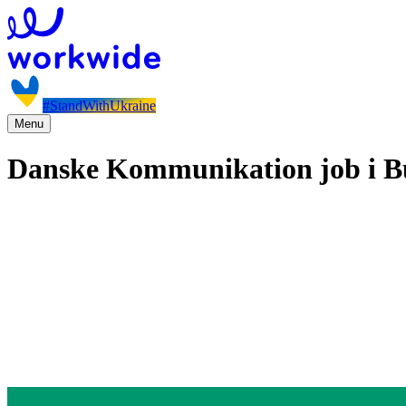
#StandWithUkraine
Menu
Danske Kommunikation job i B