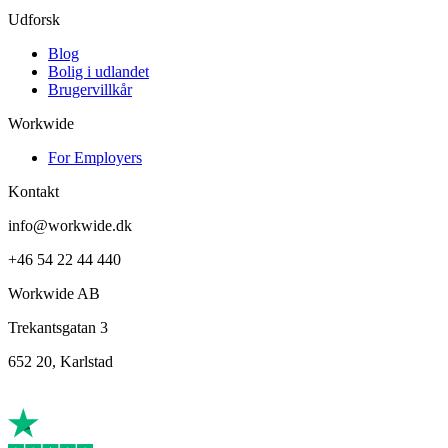
Udforsk
Blog
Bolig i udlandet
Brugervillkår
Workwide
For Employers
Kontakt
info@workwide.dk
+46 54 22 44 440
Workwide AB
Trekantsgatan 3
652 20, Karlstad