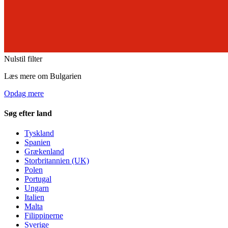
Nulstil filter
Læs mere om Bulgarien
Opdag mere
Søg efter land
Tyskland
Spanien
Grækenland
Storbritannien (UK)
Polen
Portugal
Ungarn
Italien
Malta
Filippinerne
Sverige