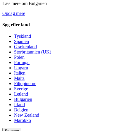
Læs mere om Bulgarien
Opdag mere
Søg efter land
Tyskland
Spanien
Grækenland
Storbritannien (UK)
Polen
Portugal
Ungarn
Italien
Malta
Filippinerne
Sverige
Letland
Bulgarien
Irland
Belgien
New Zealand
Marokko
Se mere