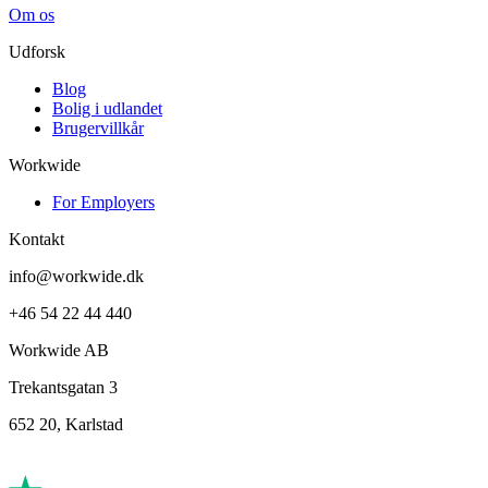
Om os
Udforsk
Blog
Bolig i udlandet
Brugervillkår
Workwide
For Employers
Kontakt
info@workwide.dk
+46 54 22 44 440
Workwide AB
Trekantsgatan 3
652 20, Karlstad