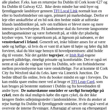
alle pladser. F.eks. kan en returrejse fra Dublin til Cork koste €27 og
fra Dublin til Galway €22. Ikke desto mindre har små byer og
fjerntliggende landsbyer gennem
TFI Local Link
normalt kun en
eller to busforbindelser om ugen, primært på markedsdage. Derfor er
leje eller anskaffelse af en bil nok den bedste måde at udforske
Irlands landdistrikter på, selv om trafikken er blevet mere og mere
intensiv på hovedvejene. På landruterne skal du forvente langsomme
landbrugsmaskiner og være forberedt på, at vilde dyr pludselig
krydser vejen. Vær opmærksom på, at ligesom på naboøen, er der
venstrekørsel i Irland
. Generelt set, irske bilister anses for at være
søde og høflige, så hvis du er vant til at køre til højre og føler dig lidt
forvirret, skal du blot tage hensyn til hovedpræmissen: altid holde
dig til venstre. Når det gælder
togrejser
, er
Irish Rail
-togene
generelt pålidelige, rimeligt prissatte og komfortable. Det er også ret
nemt at nå alle de vigtigste byer fra Dublin, selv om forbindelserne
mellem provinsbyerne kan være omskiftelige. For at komme til Cork
City fra Wexford skal du f.eks. køre via Limerick Junction. De
bedste tilbud fås online, hvis du booker mindst en uge i forvejen. Du
kan endda spare endnu mere ved at bruge et
TFI Leap Card
, som
kan bruges på bestemte stationer i Dublin og fra hovedstaden til
andre byer.
De naturskønne områder er særligt fornøjelige på
cykel
, men du skal muligvis købe din egen cykel, da der ikke
længere findes udlejningssteder i landområderne. Hvis du ønsker at
rejse hurtigt fra Dublin til fjerntliggende områder, er det også værd at
overveje de interne flyvninger. Afhængigt af sæson og efterspørgsel