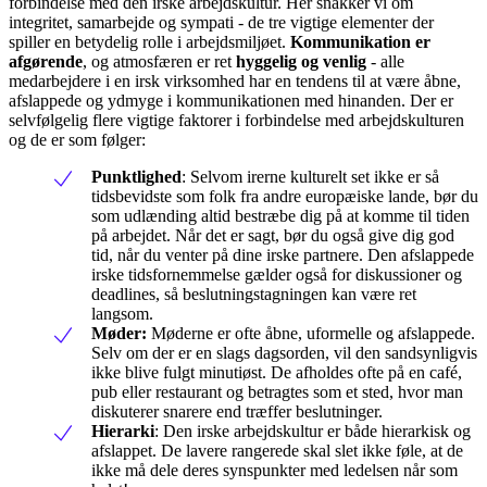
forbindelse med den irske arbejdskultur. Her snakker vi om
integritet, samarbejde og sympati - de tre vigtige elementer der
spiller en betydelig rolle i arbejdsmiljøet.
Kommunikation er
afgørende
, og atmosfæren er ret
hyggelig og venlig
- alle
medarbejdere i en irsk virksomhed har en tendens til at være åbne,
afslappede og ydmyge i kommunikationen med hinanden. Der er
selvfølgelig flere vigtige faktorer i forbindelse med arbejdskulturen
og de er som følger:
Punktlighed
: Selvom irerne kulturelt set ikke er så
tidsbevidste som folk fra andre europæiske lande, bør du
som udlænding altid bestræbe dig på at komme til tiden
på arbejdet. Når det er sagt, bør du også give dig god
tid, når du venter på dine irske partnere. Den afslappede
irske tidsfornemmelse gælder også for diskussioner og
deadlines, så beslutningstagningen kan være ret
langsom.
Møder:
Møderne er ofte åbne, uformelle og afslappede.
Selv om der er en slags dagsorden, vil den sandsynligvis
ikke blive fulgt minutiøst. De afholdes ofte på en café,
pub eller restaurant og betragtes som et sted, hvor man
diskuterer snarere end træffer beslutninger.
Hierarki
: Den irske arbejdskultur er både hierarkisk og
afslappet. De lavere rangerede skal slet ikke føle, at de
ikke må dele deres synspunkter med ledelsen når som