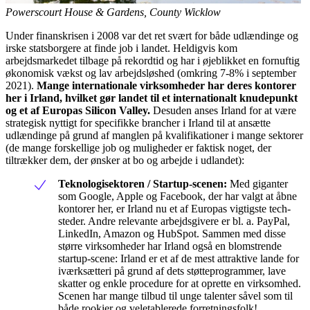
Powerscourt House & Gardens, County Wicklow
Under finanskrisen i 2008 var det ret svært for både udlændinge og
irske statsborgere at finde job i landet. Heldigvis kom
arbejdsmarkedet tilbage på rekordtid og har i øjeblikket en fornuftig
økonomisk vækst og lav arbejdsløshed (omkring 7-8% i september
2021).
Mange internationale virksomheder har deres kontorer
her i Irland, hvilket gør landet til et internationalt knudepunkt
og et af Europas Silicon Valley.
Desuden anses Irland for at være
strategisk nyttigt for specifikke brancher i Irland til at ansætte
udlændinge på grund af manglen på kvalifikationer i mange sektorer
(de mange forskellige job og muligheder er faktisk noget, der
tiltrækker dem, der ønsker at bo og arbejde i udlandet):
Teknologisektoren / Startup-scenen:
Med giganter
som Google, Apple og Facebook, der har valgt at åbne
kontorer her, er Irland nu et af Europas vigtigste tech-
steder. Andre relevante arbejdsgivere er bl. a. PayPal,
LinkedIn, Amazon og HubSpot. Sammen med disse
større virksomheder har Irland også en blomstrende
startup-scene: Irland er et af de mest attraktive lande for
iværksætteri på grund af dets støtteprogrammer, lave
skatter og enkle procedure for at oprette en virksomhed.
Scenen har mange tilbud til unge talenter såvel som til
både rookier og veletablerede forretningsfolk!