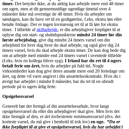
timer.
Det betyder ikke, at du aldrig kan arbejde mere end 48 timer
om ugen, men at dit gennemsnitlige ugentlige timetal over 4
måneder ikke må overstige de 48 timer. Hvis du arbejder om
søndagen, kan du have ret til en godtgørelse, f.eks. ekstra løn eller
betalte fridage. Der er ingen lovmæssig ret til at få løn for ekstra
timer. I tilfælde af
skiftarbejde
, er din arbejdsgiver forpligtet til at
oplyse dig om start- og sluttidspunkterne
mindst 24 timer før din
første arbejdsdag
, give dig mindst 24 timers varsel om din
arbejdstid for hver dag hvor du skal arbejde, og også give dig 24
timers varsel, hvis du skal arbejde ekstra timer. De kan dog bede dig
om at arbejde med mindre end 24 timers varsel i uventede tilfælde
(f.eks. hvis en kollega bliver syg).
I Irland har du ret til 4 ugers
betalt ferie om året,
hvis du arbejder på fuld tid. Nogle
virksomheder kan dog give deres ansatte mere end 20 feriedage om
året, og dette vil være angivet i din ansættelseskontrakt. Hvis du i
øvrigt har arbejdet i mindst 8 måneder, har du ret til en ubrudt
periode på to ugers årlig ferie.
Opsigelsesvarsel
Generelt bør det fremgå af din ansættelsesaftale, hvor langt
opsigelsesvarsel du eller din arbejdsgiver skal give. Men hvis det
ikke fremgår af den, er
det lovbestemte minimumsvarsel
(dvs. det
korteste varsel, du må give i henhold til irsk lov)
en uge.
*Du er
ikke forpligtet til at give et opsigelsesvarsel, hvis du har arbejdet i