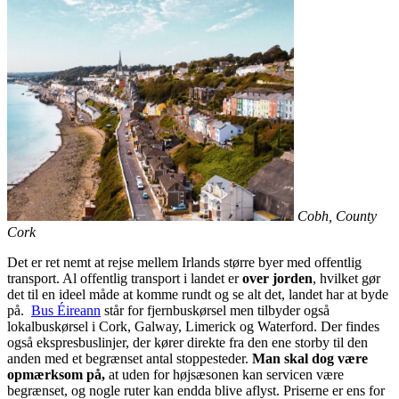
Cobh, County
Cork
Det er ret nemt at rejse mellem Irlands større byer med offentlig
transport. Al offentlig transport i landet er
over jorden
, hvilket gør
det til en ideel måde at komme rundt og se alt det, landet har at byde
på.
Bus Éireann
står for fjernbuskørsel men tilbyder også
lokalbuskørsel i Cork, Galway, Limerick og Waterford. Der findes
også ekspresbuslinjer, der kører direkte fra den ene storby til den
anden med et begrænset antal stoppesteder.
Man skal dog være
opmærksom på,
at uden for højsæsonen kan servicen være
begrænset, og nogle ruter kan endda blive aflyst. Priserne er ens for