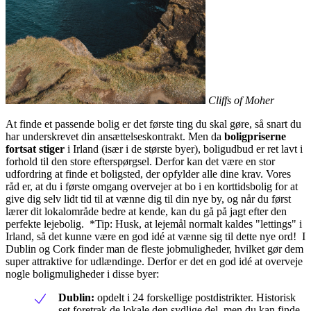
Cliffs of Moher
At finde et passende bolig er det første ting du skal gøre, så snart du
har underskrevet din ansættelseskontrakt. Men da
boligpriserne
fortsat stiger
i Irland (især i de største byer), boligudbud er ret lavt i
forhold til den store efterspørgsel. Derfor kan det være en stor
udfordring at finde et boligsted, der opfylder alle dine krav. Vores
råd er, at du i første omgang overvejer at bo i en korttidsbolig for at
give dig selv lidt tid til at vænne dig til din nye by, og når du først
lærer dit lokalområde bedre at kende, kan du gå på jagt efter den
perfekte lejebolig. *Tip: Husk, at lejemål normalt kaldes "lettings" i
Irland, så det kunne være en god idé at vænne sig til dette nye ord! I
Dublin og Cork finder man de fleste jobmuligheder, hvilket gør dem
super attraktive for udlændinge. Derfor er det en god idé at overveje
nogle boligmuligheder i disse byer:
Dublin:
opdelt i 24 forskellige postdistrikter. Historisk
set foretrak de lokale den sydlige del, men du kan finde