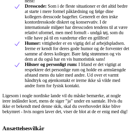
helst!
Dresscode:
Som i de fleste situationer er det altid bedre
at starte i mere formel påklædning og følge dine
kollegers dresscode bagefter. Generelt er den irske
kontordresskode diskret og konservativ. I de
internationale miljøer har dresscoden tendens til at være
relativt uformel, men med fornuft - undgå tøj, som du
ville have på til en vandretur eller en grillfest!
Humor:
vittigheder er en vigtig del af arbejdspladsen.
Irerne er kendt for deres gode humor og de forventer det
samme af deres kolleger. Bare følg strømmen og vis
dem at du også har en vis humoristisk sans!
Hilsner og personligt rum:
I Irland er det vigtigt at
respektere det personlige rum og holde en armslængde
afstand mens du taler med andre. Ud over et varmt
håndtryk og øjenkontakt er irerne ikke så vilde med
andre form for fysisk kontakt.
Ligesom i nogle nordiske lande vil du måske bemærke, at nogle
irere indånder kort, mens de siger "ja" under en samtale. Hvis du
ikke er bekendt med denne skik, skal du overhovedet ikke blive
bekymret - hvis nogen laver det, viser de blot at de er enig med dig!
Ansættelsesvilkår