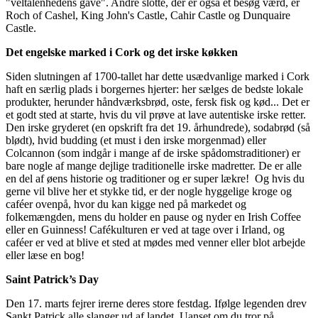
"veltalenhedens gave". Andre slotte, der er også et besøg værd, er
Roch of Cashel, King John's Castle, Cahir Castle og Dunquaire
Castle.
Det engelske marked i Cork og det irske køkken
Siden slutningen af 1700-tallet har dette usædvanlige marked i Cork
haft en særlig plads i borgernes hjerter: her sælges de bedste lokale
produkter, herunder håndværksbrød, oste, fersk fisk og kød... Det er
et godt sted at starte, hvis du vil prøve at lave autentiske irske retter.
Den irske gryderet (en opskrift fra det 19. århundrede), sodabrød (så
blødt), hvid budding (et must i den irske morgenmad) eller
Colcannon (som indgår i mange af de irske spådomstraditioner) er
bare nogle af mange dejlige traditionelle irske madretter. De er alle
en del af øens historie og traditioner og er super lækre! Og hvis du
gerne vil blive her et stykke tid, er der nogle hyggelige kroge og
caféer ovenpå, hvor du kan kigge ned på markedet og
folkemængden, mens du holder en pause og nyder en Irish Coffee
eller en Guinness! Cafékulturen er ved at tage over i Irland, og
caféer er ved at blive et sted at mødes med venner eller blot arbejde
eller læse en bog!
Saint Patrick’s Day
Den 17. marts fejrer irerne deres store festdag. Ifølge legenden drev
Sankt Patrick alle slanger ud af landet. Uanset om du tror på