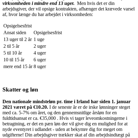
virksomheden i mindre end 13 uger.
Men hvis det er din
arbejdsgiver, der vil opsige kontrakten, afhænger det krævede varsel
af, hvor længe du har arbejdet i virksomheden:
Opsigelsesfrist
Ansat siden
Opsigelsesfrist
13 uger til 2 år
1 uge
2 til 5 år
2 uger
5 til 10 år
4 uger
10 til 15 år
6 uger
mere end 15 år
8 uger
Skatter og løn
Den nationale mindsteløn pr. time i Irland har siden 1. januar
2021 været på €10.20.
I de seneste år er de irske lønninger steget
med ca. 5-7% om året, og den gennemsnitlige årsløn for en
fuldtidsansat er ca. €35,000 . Hvis vi tager leveomkostningerne i
betragtning, er det en pæn løn der vil give dig en mulighed for at
nyde eventyret i udlandet - uden at bekymre dig for meget om
udgifterne! Din arbejdsgiver trækker skat af din arbejdsindtægt på