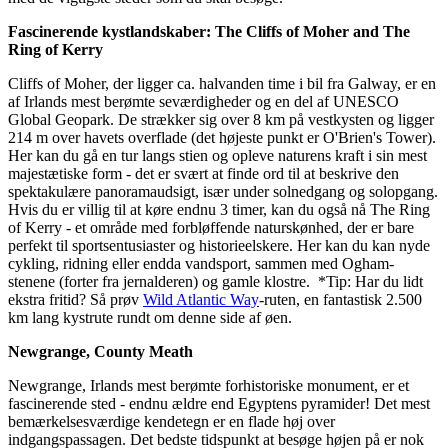
Fascinerende kystlandskaber: The Cliffs of Moher and The
Ring of Kerry
Cliffs of Moher, der ligger ca. halvanden time i bil fra Galway, er en
af Irlands mest berømte seværdigheder og en del af UNESCO
Global Geopark. De strækker sig over 8 km på vestkysten og ligger
214 m over havets overflade (det højeste punkt er O'Brien's Tower).
Her kan du gå en tur langs stien og opleve naturens kraft i sin mest
majestætiske form - det er svært at finde ord til at beskrive den
spektakulære panoramaudsigt, især under solnedgang og solopgang.
Hvis du er villig til at køre endnu 3 timer, kan du også nå The Ring
of Kerry - et område med forbløffende naturskønhed, der er bare
perfekt til sportsentusiaster og historieelskere. Her kan du kan nyde
cykling, ridning eller endda vandsport, sammen med Ogham-
stenene (forter fra jernalderen) og gamle klostre. *Tip: Har du lidt
ekstra fritid? Så prøv
Wild Atlantic Way
-ruten, en fantastisk 2.500
km lang kystrute rundt om denne side af øen.
Newgrange, County Meath
Newgrange, Irlands mest berømte forhistoriske monument, er et
fascinerende sted - endnu ældre end Egyptens pyramider! Det mest
bemærkelsesværdige kendetegn er en flade høj over
indgangspassagen. Det bedste tidspunkt at besøge højen på er nok