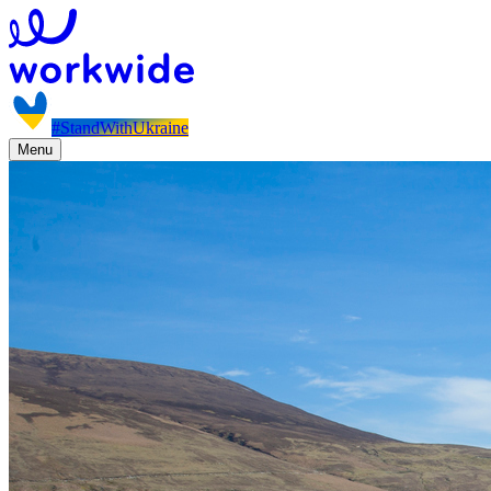
#StandWithUkraine
Menu