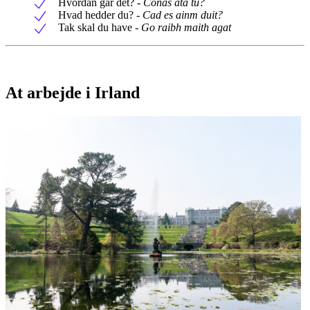
Hvordan går det? -
Conas atá tú?
Hvad hedder du? -
Cad es ainm duit?
Tak skal du have -
Go raibh maith agat
At arbejde i Irland