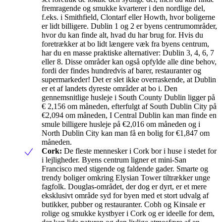
fremragende og smukke kvarterer i den nordlige del,
f.eks. i Smithfield, Clontarf eller Howth, hvor boligerne
er lidt billigere. Dublin 1 og 2 er byens centrumområder,
hvor du kan finde alt, hvad du har brug for. Hvis du
foretrækker at bo lidt længere væk fra byens centrum,
har du en masse praktiske alternativer: Dublin 3, 4, 6, 7
eller 8. Disse områder kan også opfylde alle dine behov,
fordi der findes hundredvis af barer, restauranter og
supermarkeder! Det er slet ikke overraskende, at Dublin
er et af landets dyreste områder at bo i. Den
gennemsnitlige husleje i South County Dublin ligger på
€ 2,156 om måneden, efterfulgt af South Dublin City på
€2,094 om måneden, I Central Dublin kan man finde en
smule billigere husleje på €2,016 om måneden og i
North Dublin City kan man få en bolig for €1,847 om
måneden.
Cork:
De fleste mennesker i Cork bor i huse i stedet for
i lejligheder. Byens centrum ligner et mini-San
Francisco med stigende og faldende gader. Smarte og
trendy boliger omkring Elysian Tower tiltrækker unge
fagfolk. Douglas-området, der dog er dyrt, er et mere
eksklusivt område syd for byen med et stort udvalg af
butikker, pubber og restauranter. Cobh og Kinsale er
rolige og smukke kystbyer i Cork og er ideelle for dem,