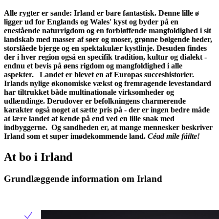
Alle rygter er sande: Irland er bare fantastisk. Denne lille ø
ligger ud for Englands og Wales' kyst og byder på en
enestående naturrigdom og en forbløffende mangfoldighed i sit
landskab med masser af søer og moser, grønne bølgende heder,
storslåede bjerge og en spektakulær kystlinje. Desuden findes
der i hver region også en specifik tradition, kultur og dialekt -
endnu et bevis på øens rigdom og mangfoldighed i alle
aspekter.
Landet er blevet en af Europas succeshistorier.
Irlands nylige økonomiske vækst og fremragende levestandard
har tiltrukket både multinationale virksomheder og
udlændinge. Derudover er befolkningens charmerende
karakter også noget at sætte pris på - der er ingen bedre måde
at lære landet at kende på end ved en lille snak med
indbyggerne. Og sandheden er, at mange mennesker beskriver
Irland som et super imødekommende land.
Céad míle fáilte!
At bo i Irland
Grundlæggende information om Irland