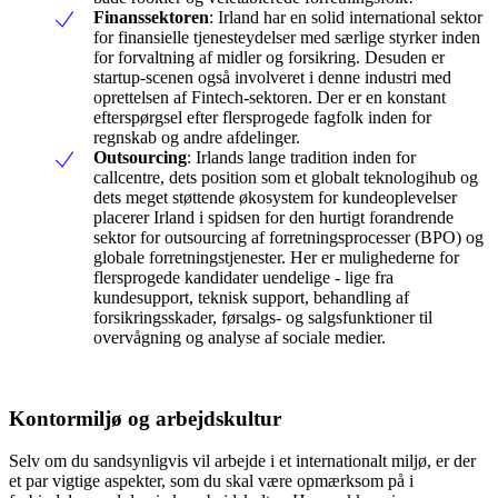
Finanssektoren
: Irland har en solid international sektor
for finansielle tjenesteydelser med særlige styrker inden
for forvaltning af midler og forsikring. Desuden er
startup-scenen også involveret i denne industri med
oprettelsen af Fintech-sektoren. Der er en konstant
efterspørgsel efter flersprogede fagfolk inden for
regnskab og andre afdelinger.
Outsourcing
: Irlands lange tradition inden for
callcentre, dets position som et globalt teknologihub og
dets meget støttende økosystem for kundeoplevelser
placerer Irland i spidsen for den hurtigt forandrende
sektor for outsourcing af forretningsprocesser (BPO) og
globale forretningstjenester. Her er mulighederne for
flersprogede kandidater uendelige - lige fra
kundesupport, teknisk support, behandling af
forsikringsskader, førsalgs- og salgsfunktioner til
overvågning og analyse af sociale medier.
Kontormiljø og arbejdskultur
Selv om du sandsynligvis vil arbejde i et internationalt miljø, er der
et par vigtige aspekter, som du skal være opmærksom på i