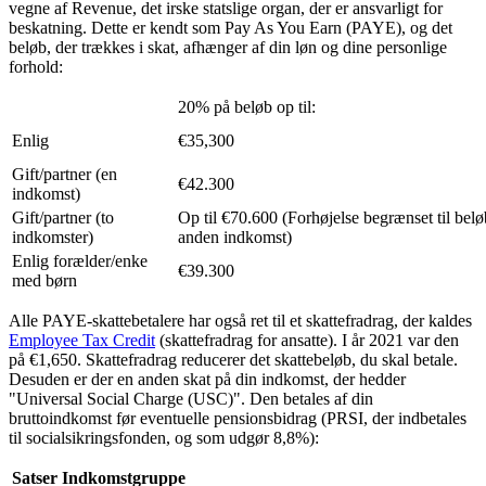
vegne af Revenue, det irske statslige organ, der er ansvarligt for
beskatning. Dette er kendt som Pay As You Earn (PAYE), og det
beløb, der trækkes i skat, afhænger af din løn og dine personlige
forhold:
20% på beløb op til:
Enlig
€35,300
Gift/partner (en
€42.300
indkomst)
Gift/partner (to
Op til €70.600 (Forhøjelse begrænset til belø
indkomster)
anden indkomst)
Enlig forælder/enke
€39.300
med børn
Alle PAYE-skattebetalere har også ret til et skattefradrag, der kaldes
Employee Tax Credit
(skattefradrag for ansatte). I år 2021 var den
på €1,650. Skattefradrag reducerer det skattebeløb, du skal betale.
Desuden er der en anden skat på din indkomst, der hedder
"Universal Social Charge (USC)". Den betales af din
bruttoindkomst før eventuelle pensionsbidrag (PRSI, der indbetales
til socialsikringsfonden, og som udgør 8,8%):
Satser
Indkomstgruppe