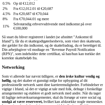
0.5%
Op til €12,012
2%
Fra €12,012.01 til €20,687
4.5%
Fra €20,687 til €70,044
8%
Fra €70,044.01 og mere
Selvstændig erhvervsdrivende med indkomst på over
11%
€100,000
Så snart du bliver registreret i landet (se afsnittet "Ankomst til
Irland"), får du et skattegodtgørelsesbevis, som viser den skattesats,
der gælder for din indkomst, og de skattefradrag, du er berettiget til.
Din arbejdsgiver vil modtage en "Revenue Payroll Notification
(RPN)", som indeholder dette certifikat, så han/hun kan trække det
korrekte skattebeløb fra.
Networking
Som vi allerede har nævnt tidligere, er
den irske kultur venlig og
høflig
, og det skaber et gunstigt miljø for opbygning af dit
professionelle netværk samt dine karrieremuligheder. Forbindelser er
vigtige i Irland, så det er vigtigt at tale med folk, deltage i forskellige
arrangementer og etablere et godt netværk med andre. Når du tager
til faglige netværksarrangementer, skal du forsøge at være social og
undgå at være reserveret,
hvilket kan afskrække nogle mennesker.