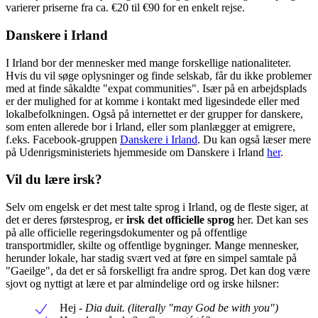
varierer priserne fra ca. €20 til €90 for en enkelt rejse.
Danskere i Irland
I Irland bor der mennesker med mange forskellige nationaliteter.
Hvis du vil søge oplysninger og finde selskab, får du ikke problemer
med at finde såkaldte "expat communities". Især på en arbejdsplads
er der mulighed for at komme i kontakt med ligesindede eller med
lokalbefolkningen. Også på internettet er der grupper for danskere,
som enten allerede bor i Irland, eller som planlægger at emigrere,
f.eks. Facebook-gruppen
Danskere i Irland
. Du kan også læser mere
på Udenrigsministeriets hjemmeside om Danskere i Irland
her
.
Vil du lære irsk?
Selv om engelsk er det mest talte sprog i Irland, og de fleste siger, at
det er deres førstesprog, er
irsk det officielle sprog
her. Det kan ses
på alle officielle regeringsdokumenter og på offentlige
transportmidler, skilte og offentlige bygninger. Mange mennesker,
herunder lokale, har stadig svært ved at føre en simpel samtale på
"Gaeilge", da det er så forskelligt fra andre sprog. Det kan dog være
sjovt og nyttigt at lære et par almindelige ord og irske hilsner:
Hej -
Dia duit. (literally "may God be with you")