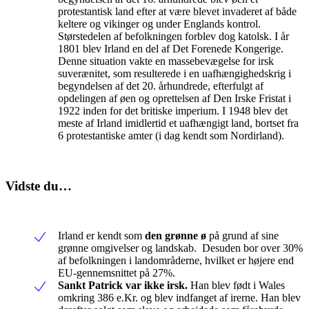
protestantisk land efter at være blevet invaderet af både
keltere og vikinger og under Englands kontrol.
Størstedelen af befolkningen forblev dog katolsk. I år
1801 blev Irland en del af Det Forenede Kongerige.
Denne situation vakte en massebevægelse for irsk
suverænitet, som resulterede i en uafhængighedskrig i
begyndelsen af det 20. århundrede, efterfulgt af
opdelingen af øen og oprettelsen af Den Irske Fristat i
1922 inden for det britiske imperium. I 1948 blev det
meste af Irland imidlertid et uafhængigt land, bortset fra
6 protestantiske amter (i dag kendt som Nordirland).
Vidste du…
Irland er kendt som
den grønne ø
på grund af sine
grønne omgivelser og landskab. Desuden bor over 30%
af befolkningen i landområderne, hvilket er højere end
EU-gennemsnittet på 27%.
Sankt Patrick var ikke irsk.
Han blev født i Wales
omkring 386 e.Kr. og blev indfanget af irerne. Han blev