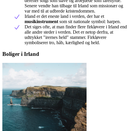
derefter solgt som slave og arbejdede som fårehyrde.
Senere vendte han tilbage til Irland som missionær og
var med til at udbrede kristendommen.
Irland er det eneste land i verden, der har et
musikinstrument
som sit nationale symbol: harpen.
Det siges ofte, at man finder flere firkløvere i Irland end
alle andre steder i verden. Det er netop derfra, at
udtrykket "irernes held" stammer. Firkløvere
symboliserer tro, håb, kærlighed og held.
Boliger i Irland