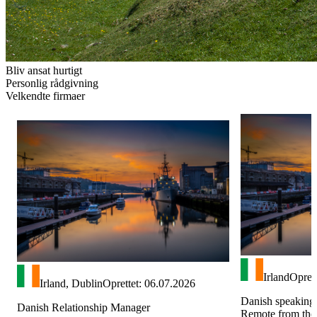
Bliv ansat hurtigt
Personlig rådgivning
Velkendte firmaer
Irland
Opret
Irland, Dublin
Oprettet: 06.07.2026
Danish speaking L
Danish Relationship Manager
Remote from th