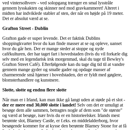
ved vintersolhverv - ved solopgang trænger en smal lysstråle
gennem lysskakten og skinner ned mod gravkammeret! Alteret i
midten har indviklede stabler af sten, der når en højde på 19 meter.
Det er absolut værd at se.
Grafton Street - Dublin
Grafton gade er super levende. Det er faktisk Dublins
shoppingkvarter hvor du kan finde masser at se og opleve, uanset
hvor du går hen. Der er mange steder at stoppe og nyde
cafékulturen, der har taget fart i hovedstaden (hvis du vil forkæle dig
selv med en legendarisk irsk morgenmad, skal du tage til Bewley's
Grafton Street Café). Efterfølgende kan du tage dig tid til at vandre
gennem mange gyder og smalle gader og opdage masser af
charmerende små hjørner i hovedstaden, der er fyldt med gøglere,
blomsterhandlere og kunstnere.
Slotte, slotte og endnu flere slotte
Når man er i Irland, kan man ikke gå langt uden at støde på et slot -
der er mere end 30,000 slotte i landet!
Selv om det er umuligt at
besøge dem alle sammen, betragtes nogle af dem som "de største"
og værd at besøge, især hvis du er en historieelsker. Irlands mest
berømte slot, Blarney Castle, er f.eks. en middelalderborg, hvor
besøgende kommer for at kysse den berømte Blarney Stone for at få