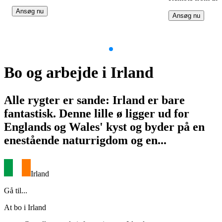
Ansøg nu
Ansøg nu
Item
1
Bo og arbejde i Irland
of
5
Alle rygter er sande: Irland er bare
fantastisk. Denne lille ø ligger ud for
Englands og Wales' kyst og byder på en
enestående naturrigdom og en...
Irland
Gå til...
At bo i Irland