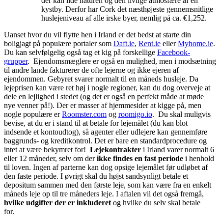
der kan lide naturen og den livlige atmosfære af en
kystby. Derfor har Cork det næsthøjeste gennemsnitlige
huslejeniveau af alle irske byer, nemlig på ca. €1,252.
Uanset hvor du vil flytte hen i Irland er det bedst at starte din
boligjagt på populære portaler som
Daft.ie
,
Rent.ie
eller
Myhome.ie
.
Du kan selvfølgelig også tag et kig på forskellige
Facebook-
grupper
. Ejendomsmæglere er også en mulighed, men i modsætning
til andre lande fakturerer de ofte lejerne og ikke ejeren af
ejendommen. Gebyret svarer normalt til en måneds husleje. Da
lejeprisen kan være ret høj i nogle regioner, kan du dog overveje at
dele en lejlighed i stedet (og det er også en perfekt måde at møde
nye venner på!). Der er masser af hjemmesider at kigge på, men
nogle populære er
Roomster.com
og
roomigo.io
. Du skal muligvis
bevise, at du er i stand til at betale for lejemålet (du kan blot
indsende et kontoudtog), så agenter eller udlejere kan gennemføre
baggrunds- og kreditkontrol. Det er bare en standardprocedure og
intet at være bekymret for!
Lejekontrakter
i Irland varer normalt 6
eller 12 måneder, selv om der
ikke findes en fast periode
i henhold
til loven. Ingen af parterne kan dog opsige lejemålet før udløbet af
den faste periode. I øvrigt skal du højst sandsynligt betale et
depositum sammen med den første leje, som kan være fra en enkelt
måneds leje op til tre måneders leje. I aftalen vil det også fremgå,
hvilke udgifter der er inkluderet
og hvilke du selv skal betale
for.