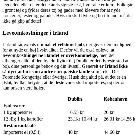
legenden eller ej, er dette årets største fest, hvor alle er irere. Folk går
i grønt tøj og fylder deres tøj og gader med kløvere for at nyde
koncerter, fester og parader. Hvis du skal flytte og bo i Irland, må du
ikke gå glip af dette!
Leveomkostninger i Irland
I Irland får expats normalt
et vellønnet job
, der giver dem mulighed
for at nyde en høj livskvalitet. Derfor vil du også opleve, at
leveomkostningerne i landet er overkommelige
, men det
afhænger altid af den by, du flytter til (Dublin er det dyreste sted at
bo), dine personlige behov og din livsstil. Generelt
er Irland ikke
så dyrt at bo i som andre europæiske lande
som f.eks. Det
Forenede Kongerige eller Sverige. Husk dog altid på, at det er en
østat, hvilket betyder, at de fleste varer skal importeres, og derfor
kan prisen være højere.
Dublin
København
Fødevarer
1 kg appelsiner
16,55 kr
20 kr
12 Æg 1 kg kartofler
23,1kr 10,44 kr
26,31 kr 14,56 k
Restaurant/café
Importeret øl (0,5 l)
40 kr
44,66 kr