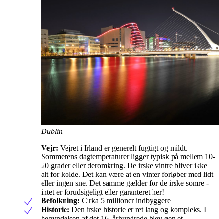
Dublin
Vejr:
Vejret i Irland er generelt fugtigt og mildt.
Sommerens dagtemperaturer ligger typisk på mellem 10-
20 grader eller deromkring. De irske vintre bliver ikke
alt for kolde. Det kan være at en vinter forløber med lidt
eller ingen sne. Det samme gælder for de irske somre -
intet er forudsigeligt eller garanteret her!
Befolkning:
Cirka 5 millioner indbyggere
Historie:
Den irske historie er ret lang og kompleks. I
begyndelsen af det 16. århundrede blev øen et