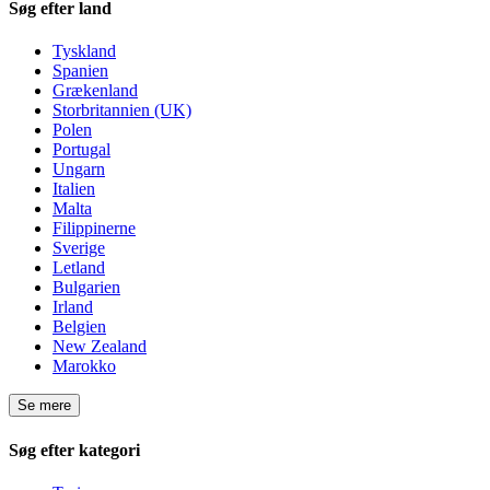
Søg efter land
Tyskland
Spanien
Grækenland
Storbritannien (UK)
Polen
Portugal
Ungarn
Italien
Malta
Filippinerne
Sverige
Letland
Bulgarien
Irland
Belgien
New Zealand
Marokko
Se mere
Søg efter kategori