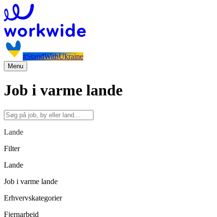
#StandWithUkraine
Menu
Job i varme lande
Lande
Filter
Lande
Job i varme lande
Erhvervskategorier
Fjernarbeid