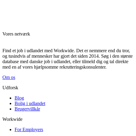
Vores netværk
Find et job i udlandet med Workwide. Det er nemmere end du tror,
og tusindvis af mennesker har gjort det siden 2014. Søg i den største
database med danske job i udlandet, eller tilmeld dig og tal direkte
med en af vores hjælpsomme rekrutteringskonsulenter.
Om os
Udforsk
Blog
Bolig i udlandet
Brugervillkår
Workwide
For Employers